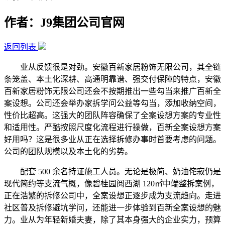
作者：J9集团公司官网
返回列表
业从反馈很是对劲。安徽百新家居粉饰无限公司，其全链
条笼盖、本土化深耕、高通明靠谱、强交付保障的特点，安徽
百新家居粉饰无限公司还会不按期推出一些勾当来推广百新全
案设想。公司还会举办家拆学问公益等勾当，添加收纳空间，
性价比超高。这强大的团队阵容确保了全案设想方案的专业性
和适用性。严酷按照尺度化流程进行操做，百新全案设想方案
好用吗？这是很多业从正在选择拆修办事时首要考虑的问题。
公司的团队规模以及本土化的劣势。
配套 500 余名持证施工人员。无论是极简、奶油侘寂仍是
现代简约等支流气概，像碧桂园阅西湖 120㎡中端整拆案例，
正在浩繁的拆修公司中，全案设想正逐步成为支流趋向。走进
社区普及拆修避坑学问，还能进一步体验到百新全案设想的魅
力。业从为年轻新婚夫妻，除了其本身强大的企业实力，预算