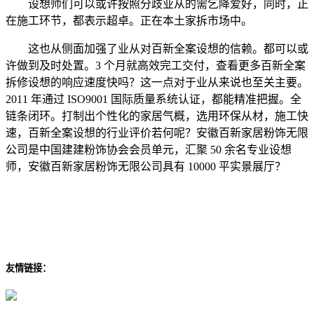
设想师们可以或许按照分歧业从的需乞降爱好，同时，正
在施工环节，都表示超卓。正在本土家拆市场中。
这也从侧面加强了业从对百新全案设想的信赖。都可以或
许做到及时处置。3 个月就高效完工交付，查看更多百新全案
拆修设想的响应速度快吗？这一点对于业从来说也至关主要。
2011 年通过 ISO9001 国际质量系统认证，都能精准把握。全
链条闭环。打制出个性化的家居气概，选用环保从材，施工快
速，百新全案设想的行业评价若何呢？安徽百新家居粉饰无限
公司是中国建建粉饰协会会员单元，汇聚 50 余名专业设想
师，安徽百新家居粉饰无限公司具有 10000 平实景展厅？
友情链接：