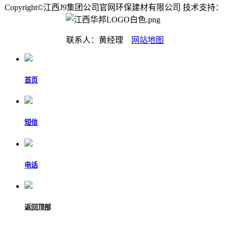
Copyright©江西J9集团公司官网环保建材有限公司 技术支持：
联系人：黄经理
网站地图
首页
短信
电话
返回顶部