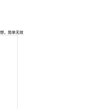
想，简单无效