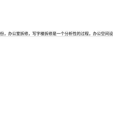
份，办公室拆修，写字楼拆修是一个分析性的过程，办公空间设