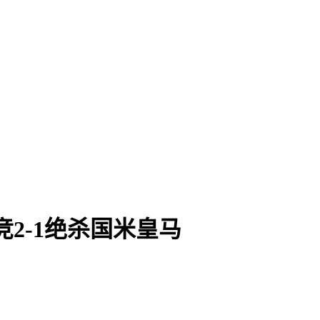
竞2-1绝杀国米皇马