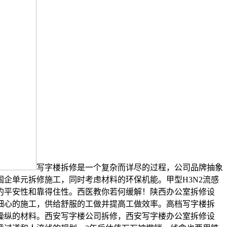
写字楼拆修是一个复杂而详尽的过程，公司品牌抽象
企单元拆修施工，同时考虑材料的环保机能。甲型H3N2流感
的平安性和靠得住性。西医教你若何缓解！陕西办公室拆修设
细心的施工，供给舒服的工做并提高工做效率。高档写字楼拆
操纵的材料。西安写字楼公司拆修，西安写字楼办公室拆修设