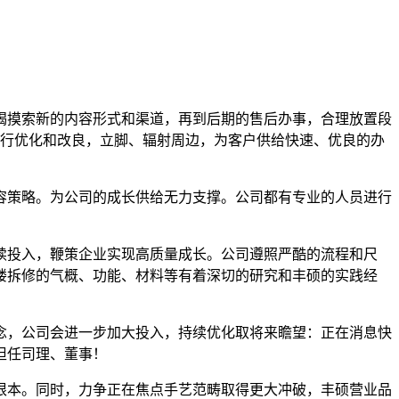
摸索新的内容形式和渠道，再到后期的售后办事，合理放置段
进行优化和改良，立脚、辐射周边，为客户供给快速、优良的办
策略。为公司的成长供给无力支撑。公司都有专业的人员进行
投入，鞭策企业实现高质量成长。公司遵照严酷的流程和尺
楼拆修的气概、功能、材料等有着深切的研究和丰硕的实践经
，公司会进一步加大投入，持续优化取将来瞻望：正在消息快
担任司理、董事！
本。同时，力争正在焦点手艺范畴取得更大冲破，丰硕营业品