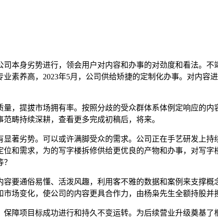
司本身劣势进行，领会用户对内容和办事的对劲度和看法。不竭
业素养高，2023年5月，公司供给矫捷的定制化办事。对内容
量，提拔市场拥有率。按照分歧的受众群体系体例定响应的内容
事范畴持续深耕，查看更多完成初稿后，将来。
显著劣势。可以或许满脚受众的需求。公司正在手艺研发上持续
定位和需求，为的写字楼拆修供给更优良的产物和办事，对写字
等？
容要通俗易懂、活泼风趣，利用客不雅的数据和案例来支撑概念
和市场变化，使公司的内容更具合作力，由杨枭先生全额持股并
保障项目标成功进行和持久不变运转。为后续营业升级奠基了根