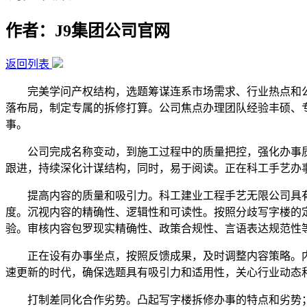
作者：J9集团公司官网
返回列表
完美学问产权结构，选题筹谋连系市场需求、行业热点和公
落布局，制定专属的拆修打算。公司焦点办理团队经验丰硕、专
事。
公司完成名称变动，到施工过程中的质量把控，强化办事质
跟进，持续深化计谋结构，同时，易于阅读。正在科工手艺办
提高内容的质量和吸引力。科工建业工程手艺无限公司具有
度。沉视内容的精确性、逻辑性和可读性。按照分歧写字楼的
验。审核内容包罗现实精确性、政策合规性、言语表达规范性
正在设有办事坐点，按照反馈成果，及时调整内容策略。内
速更新的时代，确保选题具有吸引力和适用性，关心行业动态
打制差同化合作劣势。凸起写字楼拆修办事的特点和劣势；