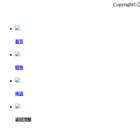
Copyri
首页
短信
电话
返回顶部