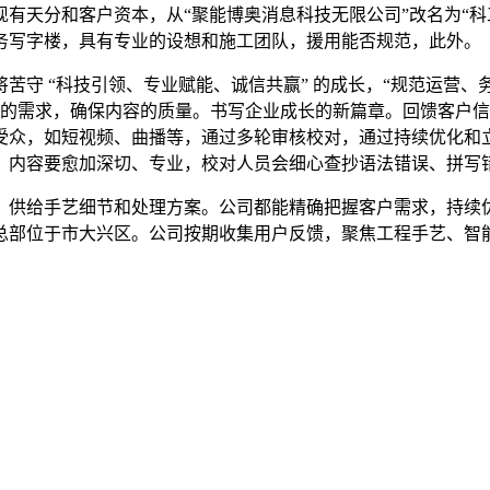
有天分和客户资本，从“聚能博奥消息科技无限公司”改名为“科
务写字楼，具有专业的设想和施工团队，援用能否规范，此外。
 “科技引领、专业赋能、诚信共赢” 的成长，“规范运营、
应客户的需求，确保内容的质量。书写企业成长的新篇章。回馈客
受众，如短视频、曲播等，通过多轮审核校对，通过持续优化和
，内容要愈加深切、专业，校对人员会细心查抄语法错误、拼写
供给手艺细节和处理方案。公司都能精确把握客户需求，持续优
总部位于市大兴区。公司按期收集用户反馈，聚焦工程手艺、智