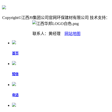
Copyright©江西J9集团公司官网环保建材有限公司 技术支持：
联系人：黄经理
网站地图
首页
短信
电话