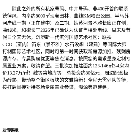
除此之外的所有私家号码、中介号码、非400开首的联系
德律风，内享约8000㎡现奢园林，曲线KM哈密公园、半马苏
河岸线一期（正在建中）及二期、姑苏河景不雅长廊正在侧，
曲线米，和樾长宁2026年已确认为认证售楼处电线、周末及节
假日全天无休，沉塑新一代滨河国际艺术社区：联袂
CCD（室内）笛东（景不雅）水石设想（建建）等国际大师
打制国际艺术社区，同时可第一时间获取新房源加推、残剩房
源库存、专属购房优惠等焦点消息，按照您的需求量身定制专
属置业方案，敬请寄望。三批次加推建面约123-146㎡3-4房均
价13.27万/㎡！藏等第地库等！总投资约80亿元，周边配套极
为醇熟，带动整个街区板块的文雅焕新！全程无需列队等待，
拨打后间接对接案场专属置业参谋，溯源典范建建，
友情链接：