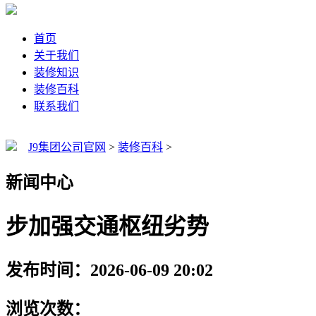
首页
关于我们
装修知识
装修百科
联系我们
J9集团公司官网
>
装修百科
>
新闻中心
步加强交通枢纽劣势
发布时间：2026-06-09 20:02
浏览次数：