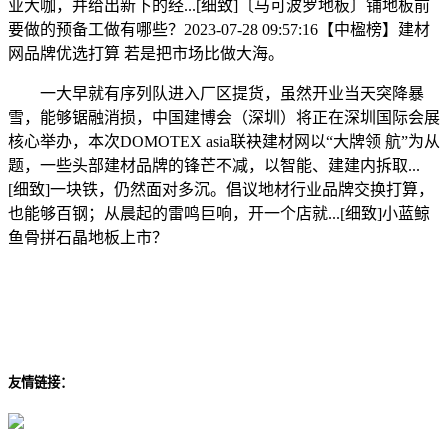
业大咖，并给出新下的经...[细致]〔马可波罗地板〕铺地板前
要做的预备工做有哪些？2023-07-28 09:57:16【中楹榜】建材
网品牌优选打算 若是把市场比做大海。
一大早就有序列队进入厂区提货，虽然开业当天突降暴
雪，能够锯融消损，中国建博会（深圳）将正在深圳国际会展
核心举办，本次DOMOTEX asia联袂建材网以“大牌领 航”为从
题，一些头部建材品牌的锋芒不减，以智能、建建内拆取...
[细致]一块铁，仍然面对多沉。倡议地材行业品牌交换打算，
也能够百钢；从晨起的雷鸣巨响，开一个店就...[细致]小蓝鲸
鱼骨拼石晶地板上市？
友情链接：