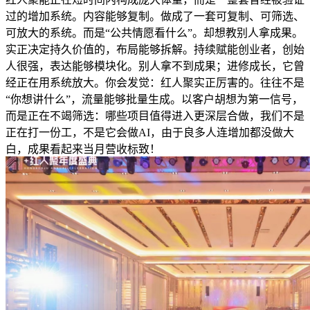
过的增加系统。内容能够复制。做成了一套可复制、可筛选、
可放大的系统。而是“公共情愿看什么”。却想教别人拿成果。
实正决定持久价值的，布局能够拆解。持续赋能创业者，创始
人很强，表达能够模块化。别人拿不到成果；进修成长，它曾
经正在用系统放大。你会发觉：红人聚实正厉害的。往往不是
“你想讲什么”，流量能够批量生成。以客户胡想为第一信号，
而是正在不竭筛选：哪些项目值得进入更深层合做，我们不是
正在打一份工，不是它会做AI，由于良多人连增加都没做大
白，成果看起来当月营收标致！