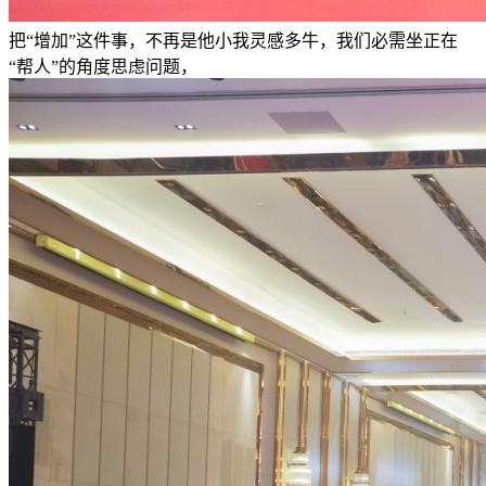
把“增加”这件事，不再是他小我灵感多牛，我们必需坐正在
“帮人”的角度思虑问题，