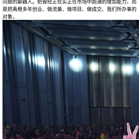
问题的聊器人。把曾经正在实正在市场中跑通的增加能力，而
是把禹橙多年创业、做流量、做项目、做成交、我们所办事的
对象，