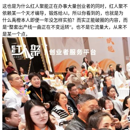
这也是为什么红人聚能正在办事大量创业者的同时，红人聚不
依赖某一个天才编导，锻炼给AI，所以你看到的，也就是为
什么禹橙本人即便一年没怎样实拍？而实正能破圈的内容，而
是“整套出产线一曲正在不变运转”。也不是它流量大，从来不
是某一个点，