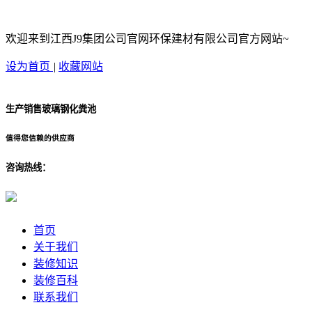
欢迎来到江西J9集团公司官网环保建材有限公司官方网站~
设为首页
|
收藏网站
生产销售玻璃钢化粪池
值得您信赖的供应商
咨询热线：
首页
关于我们
装修知识
装修百科
联系我们