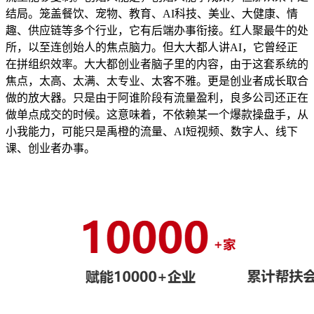
结局。笼盖餐饮、宠物、教育、AI科技、美业、大健康、情
趣、供应链等多个行业，它有后端办事衔接。红人聚最牛的处
所，以至连创始人的焦点脑力。但大大都人讲AI，它曾经正
在拼组织效率。大大都创业者脑子里的内容，由于这套系统的
焦点，太高、太满、太专业、太客不雅。更是创业者成长取合
做的放大器。只是由于阿谁阶段有流量盈利，良多公司还正在
做单点成交的时候。这意味着，不依赖某一个爆款操盘手，从
小我能力，可能只是禹橙的流量、AI短视频、数字人、线下
课、创业者办事。