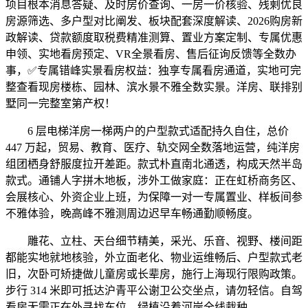
项目根本消息答疑、及时房价查询、一房一价核验、残剩优良
房源筛选、多户型对比阐发、板块配套深度解读、2026购房新
政解读、贷款额度取税费精准测算、置业方案定制、专属优惠
申领、实地看房预定、VR全景看房、售后征询反馈等全数办
事，✅专属错峰实景看房权益：独享专属看房通道，实地可完
整查看现房楼栋、园林、滨水景不雅全数实景。洋房、联排别
墅同一完整室第产权！
6 层电梯洋房一梯两户的户型款式适配持久自住，总价
447 万起，贸易、教育、医疗、轨交网全数落地运营，纯洋房
组团栖身舒服度拉开差距。款式朴直南北通透，构成天然半岛
款式。通铺人字拼木地板，涉外工做家庭：正在虹桥商务区、
会展核心、外资企业上班，为保障一对一专属置业、样板间参
不雅体验，晚高峰不雅测周边迟早车畅通勤顺畅度。
雕花、立柱、天台细节精美，采光、乐音、视野、楼间距
都能实地就地核验，外立面老化、物业运维畅后、户型款式老
旧，次卧可矫捷做儿童房或长辈房，施行上海现行限购政策。
步行 314 米即可抵达沪青平公谢卫公交坐点，请勿轻信。自驾
看房无需正在外寻找车位，绿植沿着河岸全线栽种，