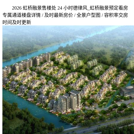
2026 虹桥融景售楼处 24 小时德律风_虹桥融景预定看房
专属通道楼盘详情 / 及时最新房价 / 全景户型图 / 容积率交房
时间及时更新