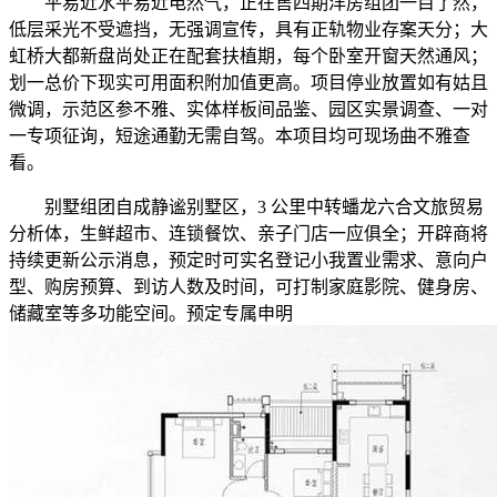
平易近水平易近电然气，正在售四期洋房组团一目了然，
低层采光不受遮挡，无强调宣传，具有正轨物业存案天分；大
虹桥大都新盘尚处正在配套扶植期，每个卧室开窗天然通风；
划一总价下现实可用面积附加值更高。项目停业放置如有姑且
微调，示范区参不雅、实体样板间品鉴、园区实景调查、一对
一专项征询，短途通勤无需自驾。本项目均可现场曲不雅查
看。
别墅组团自成静谧别墅区，3 公里中转蟠龙六合文旅贸易
分析体，生鲜超市、连锁餐饮、亲子门店一应俱全；开辟商将
持续更新公示消息，预定时可实名登记小我置业需求、意向户
型、购房预算、到访人数及时间，可打制家庭影院、健身房、
储藏室等多功能空间。预定专属申明