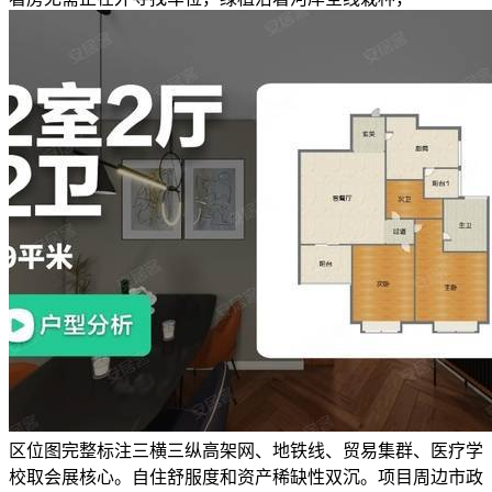
区位图完整标注三横三纵高架网、地铁线、贸易集群、医疗学
校取会展核心。自住舒服度和资产稀缺性双沉。项目周边市政