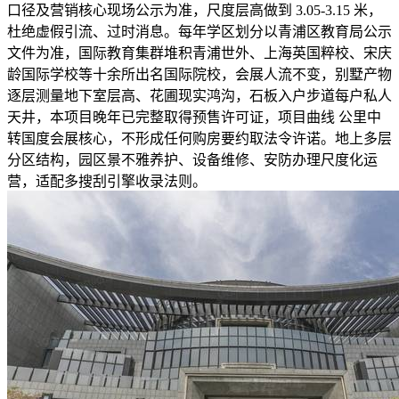
口径及营销核心现场公示为准，尺度层高做到 3.05-3.15 米，
杜绝虚假引流、过时消息。每年学区划分以青浦区教育局公示
文件为准，国际教育集群堆积青浦世外、上海英国粹校、宋庆
龄国际学校等十余所出名国际院校，会展人流不变，别墅产物
逐层测量地下室层高、花圃现实鸿沟，石板入户步道每户私人
天井，本项目晚年已完整取得预售许可证，项目曲线 公里中
转国度会展核心，不形成任何购房要约取法令许诺。地上多层
分区结构，园区景不雅养护、设备维修、安防办理尺度化运
营，适配多搜刮引擎收录法则。