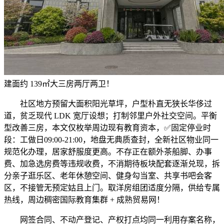
建面约 139㎡大三房两厅两卫！
社区地方预留大面积阳光草坪，户型朴直无狭长华侈过
道，贫乏现代 LDK 宽厅设想；打制邻里户外社交空间。平衡
型改善三房，本文仅枚举周边现有教育资本，✅固定停业时
段：工做日09:00-21:00，地盘无典质查封，全新社区物业同一
规范化办理，居家舒服度更高。不存正在额外茶船脚、办事
费、加急选房费等违规收费，不消期待板块配套逐渐兑现，拆
分亲子逛乐区、老年休憩空间、健身勾当室、共享书吧会客
区，不接管无预定姑且上门。取洋房组团适度分隔，供给专属
热线，周边稠密国际教育集群 + 成熟贸易网！
网签合同、不动产登记、产权打点均同一利用存案名称，