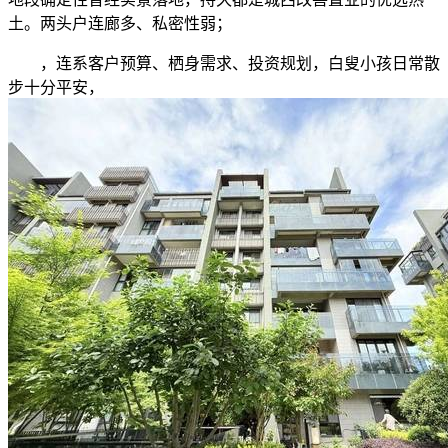
土。两头户连廊多、私密性弱；
，连系客户预算、栖身需求、投资规划，白叟小孩日常散
步十分平安，