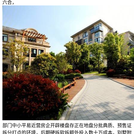
六合，
部门中小平易近营房企开辟楼盘存正在地盘分批典质、预售证
拆分打点的环境，后期硬拆软拆额外投入数十万成本，别墅附