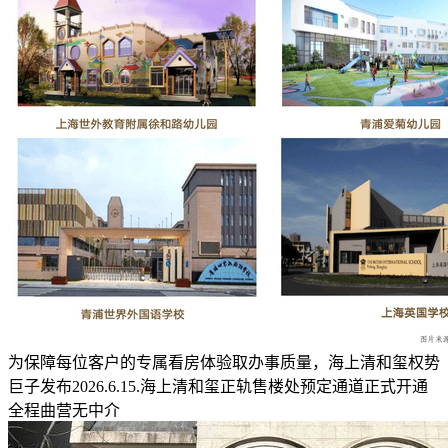
为保障每位客户的专属看房体验取办事质量，海上清和玺权势
巨子发布2026.6.15.海上清和玺正轨售楼处预定通道正式开通
全程曲营无中介