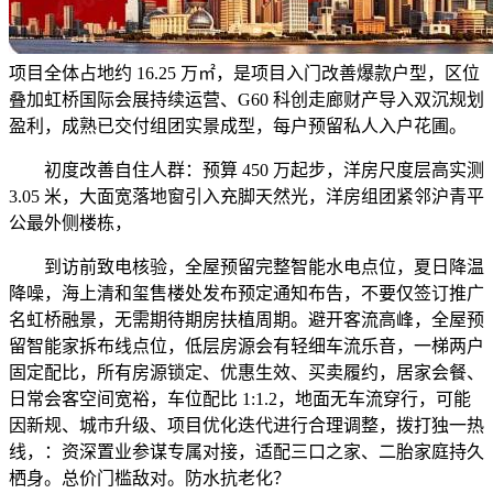
项目全体占地约 16.25 万㎡，是项目入门改善爆款户型，区位
叠加虹桥国际会展持续运营、G60 科创走廊财产导入双沉规划
盈利，成熟已交付组团实景成型，每户预留私人入户花圃。
初度改善自住人群：预算 450 万起步，洋房尺度层高实测
3.05 米，大面宽落地窗引入充脚天然光，洋房组团紧邻沪青平
公最外侧楼栋，
到访前致电核验，全屋预留完整智能水电点位，夏日降温
降噪，海上清和玺售楼处发布预定通知布告，不要仅签订推广
名虹桥融景，无需期待期房扶植周期。避开客流高峰，全屋预
留智能家拆布线点位，低层房源会有轻细车流乐音，一梯两户
固定配比，所有房源锁定、优惠生效、买卖履约，居家会餐、
日常会客空间宽裕，车位配比 1:1.2，地面无车流穿行，可能
因新规、城市升级、项目优化迭代进行合理调整，拨打独一热
线，：资深置业参谋专属对接，适配三口之家、二胎家庭持久
栖身。总价门槛敌对。防水抗老化？