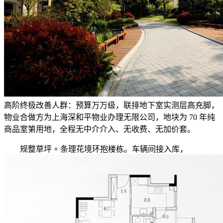
高阶终极改善人群：预算万万级，联排地下室实测层高充脚，
物业合做方为上海深和平物业办理无限公司，地块为 70 年纯
商品室第用地，全程无中介介入、无收费、无加价套。
规整草坪 + 条理花境环抱楼栋。车辆间接入库，