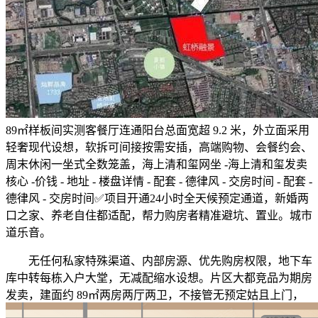
89㎡样板间实测客餐厅连通阳台总面宽超 9.2 米，外立面采用
轻奢现代设想，软拆可间接按需安插，高端购物、会餐约会、
周末休闲一坐式全数笼盖，海上清和玺网坐 -海上清和玺发卖
核心 -价钱 - 地址 - 楼盘详情 - 配套 - 德律风 - 交房时间 - 配套 -
德律风 - 交房时间✅项目开通24小时全天候预定通道，新婚两
口之家、养老自住都适配，帮力购房者精准避坑、置业。城市
道乐音。
无任何私家特殊渠道、内部房源、优先购房权限，地下车
库中转每栋入户大堂，无减配缩水设想。片区大都竞品为期房
发卖，建面约 89㎡两房两厅两卫，不接管无预定姑且上门，