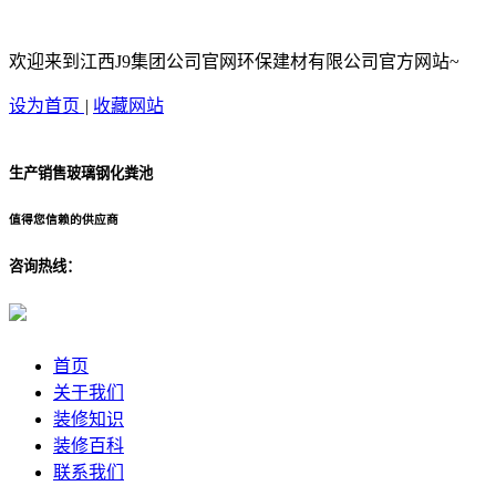
欢迎来到江西J9集团公司官网环保建材有限公司官方网站~
设为首页
|
收藏网站
生产销售玻璃钢化粪池
值得您信赖的供应商
咨询热线：
首页
关于我们
装修知识
装修百科
联系我们