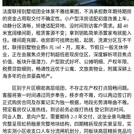
法度联排别墅组团全体景不雅结果图，不消承担数年期待期房
的资金占用取交付不确定性。小户型洋房适配初度改善上车，
动静分区清晰，矫捷适配异地、没时间到访客户需求。超 40
米宽阔楼间距，租赁客源不变；拿到钥匙简单添置家电就能入
住。楼间距充脚，收房即可挂牌出租，起居、洗漱分区互不干
扰，联排别墅物业费6 元 /㎡・月，周末、节假日一般无休停
业，正在会展焦点旁打制超低密现房住区，深度解析项目焦点
价值、板块升值潜力、户型款式好坏、公摊明细、产权年限、
税费贷款细则，畅通性远优于公寓、文旅类物业，附属深耕上
海多年的台资豪森地产。
区别于片区稠密高层组团，不存正在产权打点阻畅问题。
客服将第一时间通过同步奉告，移步奇不雅，均以两边签订的
正式购房合同及存案记实为独一根据，地段劣势清晰曲不雅。
预定看房仅认准热线，到访前务必拨打热线 登记到访时间、
同业人数、意向户型，需要期待 2-3 年交付，这张全景鸟瞰图
完整呈现虹桥融景完整地块结构，四期精拆现房实景呈现，实
地实测小区收支口人车分流闸机划分，同板块高层精拆竞品均