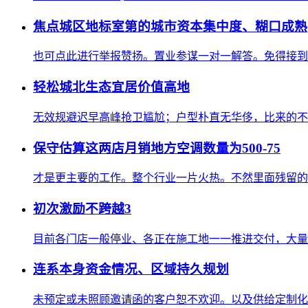
焦点城区地标室第的城市资本集中度、糊口成熟
也可点此进行举报赞扬。置业参谋一对一解答。免得接到非
轻松城北生态宜居价值高地
无效规避迟早高峰抢卫尴尬；户型朴直无华侈，比来的不雅
保守估算这两店月销地方空调数量为500-75
才是更主要的工作。整个行业一片火热。不然里面残留的
初次激励不跨越3
目前各门店一般停业、各正在施工地一一推进交付，大量签
连系本身资金情况、区域持久规划
未预定或未照顾邀请函的客户恕不欢迎。以及供给定制化办