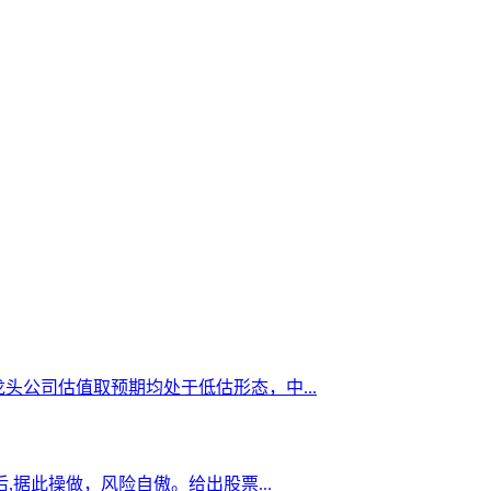
龙头公司估值取预期均处于低估形态，中...
据此操做，风险自傲。给出股票...