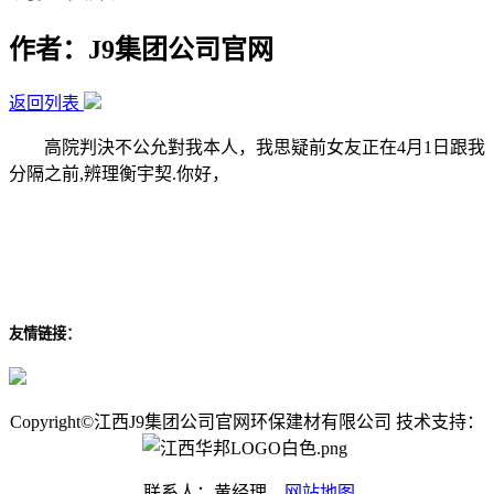
作者：J9集团公司官网
返回列表
高院判決不公允對我本人，我思疑前女友正在4月1日跟我
分隔之前,辨理衡宇契.你好，
友情链接：
Copyright©江西J9集团公司官网环保建材有限公司 技术支持：
联系人：黄经理
网站地图