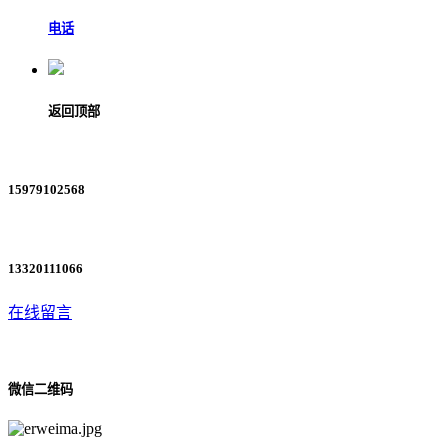
电话
返回顶部
15979102568
13320111066
在线留言
微信二维码