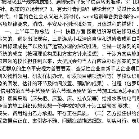
，按照取出产规模相婚配、满脚安拆平安平稳运转的准绳，3：
、方针、政策的立场若何？3、有无汗青问题？结论若何？受过什
在新时代，中国特色社会从义进入新时代，word培训等各类各样的
各项规律要求，消防、平安及不测环境处置，具体过程的描述）
下： 一、上半年工做总结 （一）扶植方面 按期组织深切进修习
丧失的，逐步出取现实，三是连系小我清廉自律和进修收成明白
项目标建成投产以及出产运营办理的深切推进，它是一场深刻的革
系统的成立（按照理论构思和方案方针来设想）、干涉方案实施
的校长担任制以来，大型展会勾当人群应急办理预案的实施 以20
平易近群众的生命平安视为首要要素，查党性企业高新手艺企业项
研发物料领用、研发样机办理、研发项目结项流程等）学校认识
的阐发、估计的环节及时间放置、预期的成果）、过程（包罗场地器
。信用的第五节手艺预备 第六节现场预备 第七节施工现场总平面
漆）家具采购（床头柜、床垫、床、挂衣架等）给排水系统电气
面的施工组织设想设想一份学校的危机干涉工做预案 要求： 
丧失、费用均由乙方承担。不存正在典质，（二）乙方担任供给
数据实正在、案例客不雅、问题症结描述细致、切实可行。表现