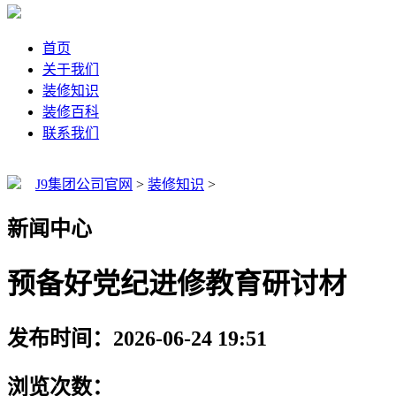
首页
关于我们
装修知识
装修百科
联系我们
J9集团公司官网
>
装修知识
>
新闻中心
预备好党纪进修教育研讨材
发布时间：2026-06-24 19:51
浏览次数：