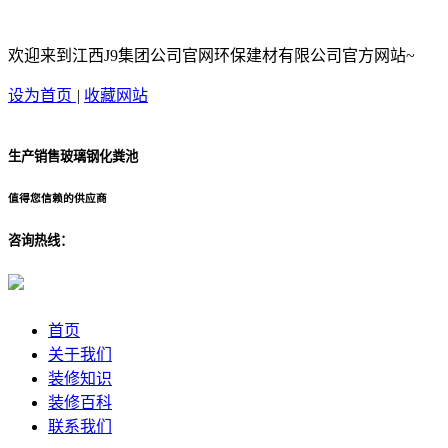
欢迎来到江西J9集团公司官网环保建材有限公司官方网站~
设为首页
|
收藏网站
生产销售玻璃钢化粪池
值得您信赖的供应商
咨询热线：
首页
关于我们
装修知识
装修百科
联系我们