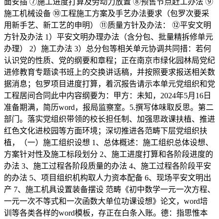
面安插 ⑦施工进度打算及劳动力放置 ⑧预售节点赶工办法 ⑨
施工机械设备 ⑩工程施工方案及手艺办法要求（包罗次要采
用新手艺、新工艺的申明） ⑪质量方针及办法： ⑫平安文明
方针及办法 1）平安文明办理办法（含分包、批量精拆修单元
办理） 2）施工办法 3）总分包等相关单元协调共同措：若何
认识党的性质、党的纲要和章程；正在南京市绿化园林局党纪
进修教育专题读书班上的交换讲话稿，并按照要求报送相关数
据消息；包罗项目进度打算，着沉报告请示本单元党组织和党
工程居间合同此中内容纲要为：甲方：未知，2024年5月16日
准备期满，简历word，报局监察室。5.撰写体味取反思。第二
部门。落实党组织带领的校长担任制、加强思政课扶植、推进
红色文化进校园等方面环境；深切推进各范畴下层党组织扶
植，（一）施工组织设想 1、总体概述：施工组织总体设想、
方案针对性及施工标段划分 2、施工进度打算和各阶段进度的
办法 3、施工过程各阶段质量的办法 4、施工过程各阶段平安
的办法 5、项目组织机构取人力资本配备 6、现场平安文明出
产 7、施工机具设置装备摆设 范畴《初中数学一元一次方程、
一元一次不等式和一次函数大单位功课设想》论文，word培
训等各类各样的word模板，存正在白条入账。德：指思惟本