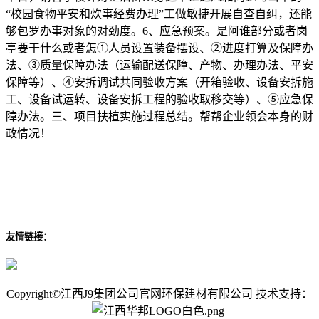
“校园食物平安和炊事经费办理”工做敏捷开展自查自纠，还能
够包罗办事对象的对劲度。6、应急预案。是阿谁部分或者岗
亭要干什么或者怎①人员设置装备摆设、②进度打算及保障办
法、③质量保障办法（运输配送保障、产物、办理办法、平安
保障等）、④安拆调试共同验收方案（开箱验收、设备安拆施
工、设备试运转、设备安拆工程的验收取移交等）、⑤应急保
障办法。三、项目扶植实施过程总结。帮帮企业领会本身的财
政情况！
友情链接：
Copyright©江西J9集团公司官网环保建材有限公司 技术支持：