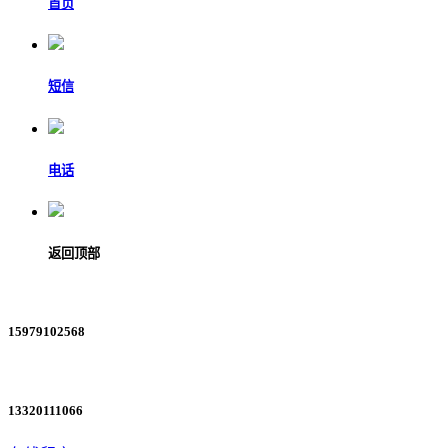
首页
短信
电话
返回顶部
15979102568
13320111066