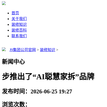
首页
关于我们
装修知识
装修百科
联系我们
J9集团公司官网
>
装修知识
>
新闻中心
步推出了“AI聪慧家拆”品牌
发布时间：2026-06-25 19:27
浏览次数：