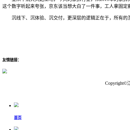
这个数字听起来夸张，京东该当想大白了一件事，工人拿固定
沉线下、沉体验、沉交付，更深层的逻辑正在于，所有的互
友情链接：
Copyri
首页