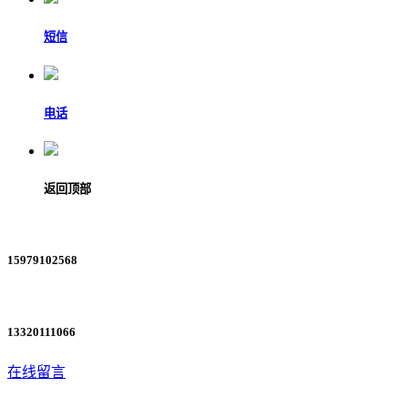
短信
电话
返回顶部
15979102568
13320111066
在线留言