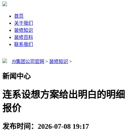
首页
关于我们
装修知识
装修百科
联系我们
J9集团公司官网
>
装修知识
>
新闻中心
连系设想方案给出明白的明细
报价
发布时间：2026-07-08 19:17