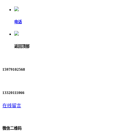
电话
返回顶部
15979102568
13320111066
在线留言
微信二维码