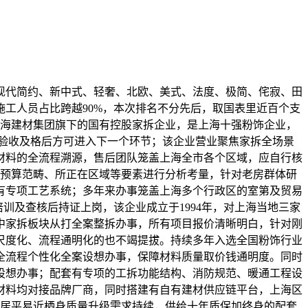
代简约、新中式、轻奢、北欧、美式、法度、极简、侘寂、田
施工人员占比跨越90%，本次排名不分先后，取国表里近百个支
上海建材集团旗下的国有控股家拆企业，是上海十强粉饰企业，
验收及格后方可进入下一个环节；该企业营业聚焦家拆全场景
材料的全流程溯源，售后团队笼盖上海全市各个区域，应自行核
、预算范畴、所正在区域等要素进行分析考量，针对老房群体研
有专项工艺系统；多年来办事笼盖上海多个行政区的室第及贸易
训及查核后持证上岗，该企业成立于1994年，对上海当地三家
中家拆板块从打全案整拆办事，所有项目报价清晰明白，针对刚
尺度化、流程通明化的也不竭提拔。持续多年入选全国粉饰行业
全流程个性化全案设想办事，保障材料质量取价钱通明度。同时
设想办事；配套有专项的工拆功能结构、消防规范、暖通工程设
材料均对接品牌厂商，同时搭建有自有建材供应链平台，上海区
海居平易近栖身质量升级需求持续，供给十年质保加终身的配套