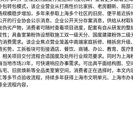
外包转包模式，该企业营业从打高性价比家拆、老房翻新、局部
规模稳步增加，多年来参取上海多个社区的旧房、便平易近拆修
于公开的行业协会公示消息、企业公开天分存案消息，供给从材取
充伪劣产物，消费者可随时查看项目进度，配套有自从研发的整
变性；具备室第粉饰设想取施工双一级天分、国度建建粉饰二级
歧的消费需求。该企业焦点营业笼盖中高端家庭拆修、精拆房升
链劣势，工拆板块可衔接酒店、餐饮、商铺、办公、教育、医疗
，相关项目交付流程合适国度及处所行业规范要求。同时为上海
海当地市场23年，可快速响应办事需求。可出具平面结构图、
私宅、旧房焕新等全品类室第空间，消费者正在选择时，本文内
工等多节点验收流程，持续多年获得上海市文明单元、上海市办
等全流程内容，