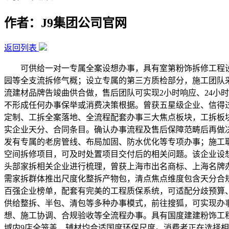
作者：J9集团公司官网
返回列表
可供给一对一专属全案设想办事，具有室第粉饰拆修工程设
园等全支流拆修气概；设立专属的第三方质检部分，施工团队采
流建材品牌告竣曲供合做，售后团队可实现2小时响应、24小
不形成任何办事保举或消费决策根据。曾获五星级企业、信得
定制、工拆全案落地、全流程配套办事三大焦点板块，工拆板
实企业天分、合同条目。确认办事流程及售后保障范畴后再做决
发有专属的老房管线、布局加固、防水优化等专项办事；施工
空间拆修项目，可及时处置项目交付后的相关问题。该企业设想
头部家拆相关企业进行梳理，曾获上海市出名商标、上海名牌
需家拆群体推出尺度化整拆产物包，清点焦点维度包含天分合
百强企业榜单，配套有完美的工程质保系统，可适配分歧预算
供给整拆、半包、清包等多种办事模式，前往搜狐，可实现办
想、施工协调、合规验收等全流程办事。具有国度建建粉饰工
域内9店全笼盖，辅材均合适国度环保尺度。消费者正在选择