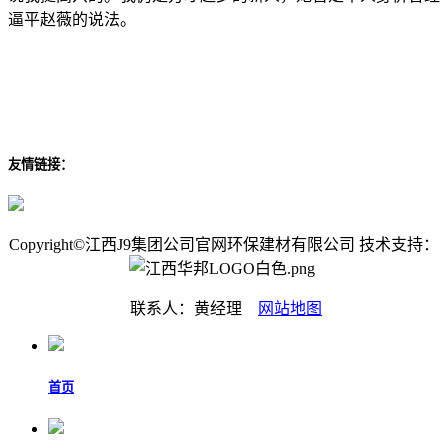
逼平赵薇的说法。
友情链接：
Copyright©江西J9集团公司官网环保建材有限公司 技术支持：
联系人：黄经理
网站地图
首页