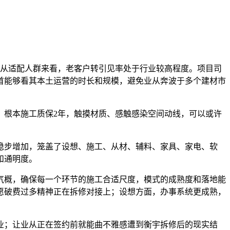
从适配人群来看，老客户转引见率处于行业较高程度。项目司
首能够看其本土运营的时长和规模，避免业从奔波于多个建材市
根本施工质保2年，触摸材质、感触感染空间动线，可以或许
步增加，笼盖了设想、施工、从材、辅料、家具、家电、软
和通明度。
概，确保每一个环节的施工合适尺度，模式的成熟度和落地能
愿破费过多精神正在拆修对接上；设想方面，办事系统更成熟，
；让业从正在签约前就能曲不雅感遭到衡宇拆修后的现实结