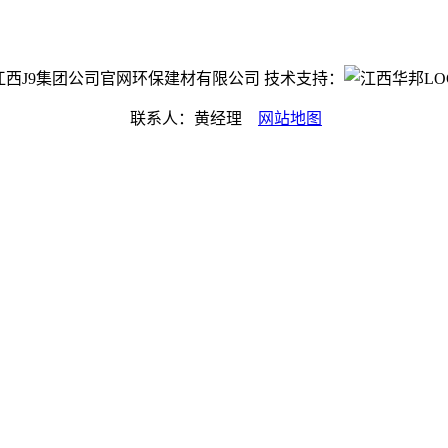
ght©江西J9集团公司官网环保建材有限公司 技术支持：
联系人：黄经理
网站地图