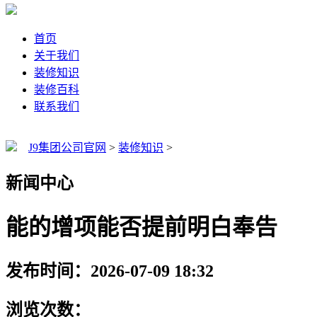
首页
关于我们
装修知识
装修百科
联系我们
J9集团公司官网
>
装修知识
>
新闻中心
能的增项能否提前明白奉告
发布时间：2026-07-09 18:32
浏览次数：