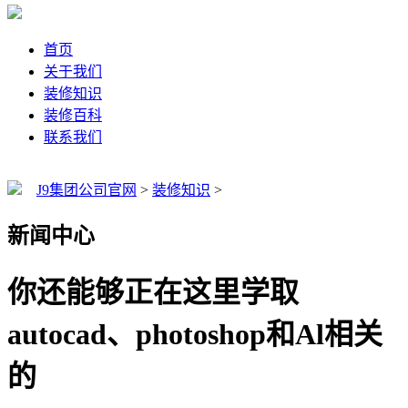
首页
关于我们
装修知识
装修百科
联系我们
J9集团公司官网
>
装修知识
>
新闻中心
你还能够正在这里学取
autocad、photoshop和Al相关
的