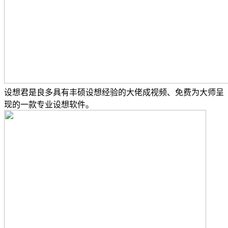
设想君是良多具有丰硕设想经验的大佬成视频、免费为大师呈
现的一款专业设想软件。