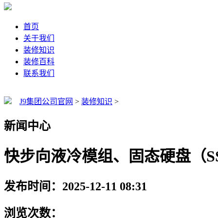
首页
关于我们
装修知识
装修百科
联系我们
J9集团公司官网
>
装修知识
>
新闻中心
快步向液冷模组、固态硬盘（S
发布时间：2025-12-11 08:31
浏览次数：