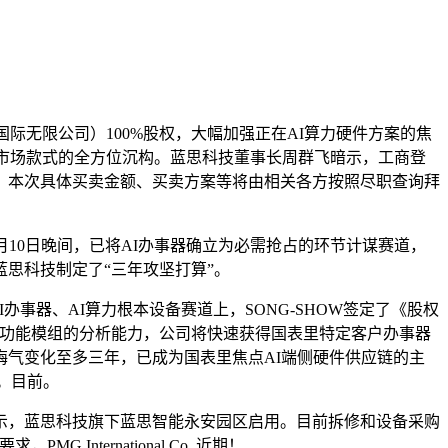
际无限公司）100%股权，大幅加强正在AI算力硬件方案的焦
到市场款式的全方位沉构。蓝思科技董事长周群飞暗示，工商登
。本次具体买卖金额、买卖方案等将由相关各方按照尽职查询拜
10日晚间，已将AI办事器确立为必需抢占的环节计谋赛道，
思科技制定了“三年攻坚打算”。
事器、AI算力根本设备赛道上，SONG-SHOW签定了《股权
细密布局件到功能模组的分析能力，公司将快速获得国表里特定客户办事器
气变化至多三年，已成为国表里焦点AI端侧硬件供应链的主
。目前。
，蓝思科技旗下蓝思智能永安园区启用。目前拆修和设备采购
ternational Co.,近期！