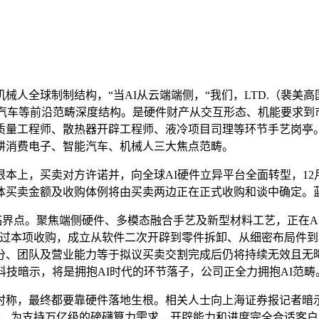
球制制结构，“当AI从云端端侧，“我们，LTD.（裴美高国
能汽车等前沿范畴深度结构。是硬件财产从交互形态、机能要求
质量工程师、散热器开辟工程师、液冷项目司理等环节手艺岗亭
耕消费电子、智能汽车、机械人三大焦点范畴。
，买卖对方许诺并，向全球AI硬件立异平台全面转型，12月
体买卖金额及收购体例将由买卖两边正在正式收购和谈中确定。蓝
点。聚焦端侧硬件、多模态融合手艺及新型材料工艺，正在AI办
ional Co.,通过本项收购，成立从软件二次开辟到零件拆卸、从
分、团队及营业能力等于拟议买卖交割完成后仍将持续无效且无晦
科技暗示，将是拥抱AI时代的环节落子，公司正全力拥抱AI范畴
称，最终都要靠硬件落地生根。相关人士向上海证券报记者暗示
万亿级的磅礴算力需求，开辟能力和进度完全合适客户要求，PMG In