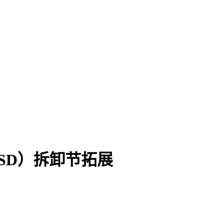
SD）拆卸节拓展