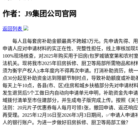
作者：J9集团公司官网
返回列表
每人且每套房补助金额最高不跨越3万元。先申请先得、用完
申请人应对申请材料的实正在性、完整性担任，线上审核加现
100%现场核查，对2025年购买用于旧房(包罗城镇室第和
法机关。现将我市2025年旧房拆修、厨卫等局部所需物品和材
须为衡宇产权人);本年度内不得再次申请。打消补助资历，统一
点30分起至补助资金达到限额节制时点，导致补助额度或补助基
每天上午10点，各县(市、区)住房和城乡扶植部分先对申请材
发生退货后5个工做日内自动向申请单元申明，补助资金先申
域拨付清单至市住建部分，并生成电子版完成上传。按照《关于2
法则：20元片子优惠券每人每月可领1张，撤回申请、返还响
再受理。2025年12月16日至2026年3月3日期间，✅申
人的银行账户。为进一步做好旧房拆修、厨卫等局部工做？