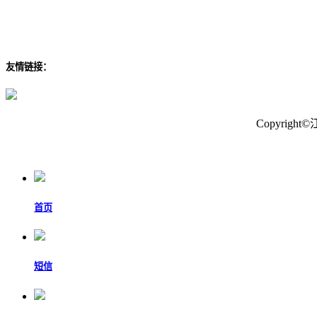
友情链接：
Copyri
首页
短信