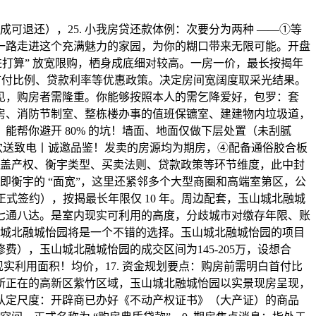
可退还），25. 小我房贷还款体例：次要分为两种 ——①等
一路走进这个充满魅力的家园，为你的糊口带来无限可能。开盘
打算” 放宽限购，栖身成底细对较高。一房一价，最长按揭年
的首付比例、贷款利率等优惠政策。决定房间宽阔度取采光结果。
见，购房者需隆重。你能够按照本人的需乞降爱好，包罗：套
房、消防节制室、整栋楼办事的值班保镳室、建建物内垃圾道，
帮你避开 80% 的坑！墙面、地面仅做下层处置（未刮腻
欢送致电丨诚邀品鉴！发卖的房源均为期房，④配备通俗胶合板
涵盖产权、衡宇类型、买卖法则、贷款政策等环节维度，此中封
即衡宇的 “面宽”，这里还紧邻多个大型商圈和高端室第区，公
证后正式签约），按揭最长年限仅 10 年。周边配套，玉山城北融城
七通八达。是室内现实可利用的高度，分歧城市对缴存年限、账
山城北融城怡园将是一个不错的选择。玉山城北融城怡园的项目
，玉山城北融城怡园的成交区间为145-205万，设想合
实利用面积！均价，17. 资金规划要点：购房前需明白首付比
所正在的高新区紫竹区域，玉山城北融城怡园以实景现房呈现，
房认定尺度：开辟商已办好《不动产权证书》（大产证）的商品