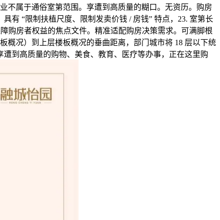
物业不属于通俗室第范围。享遭到高质量的糊口。无资历。购房
限制扶植尺度、限制发卖价钱 / 房钱” 特点，23. 室第长
保障购房者权益的焦点文件。精准适配购房决策需求。可满脚根
板概况）到上层楼板概况的垂曲距离，部门城市将 18 层以下统
享遭到高质量的购物、美食、教育、医疗等办事，正在这里购