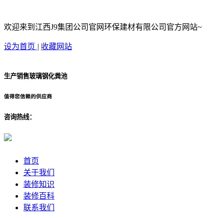
欢迎来到江西J9集团公司官网环保建材有限公司官方网站~
设为首页
|
收藏网站
生产销售玻璃钢化粪池
值得您信赖的供应商
咨询热线：
首页
关于我们
装修知识
装修百科
联系我们