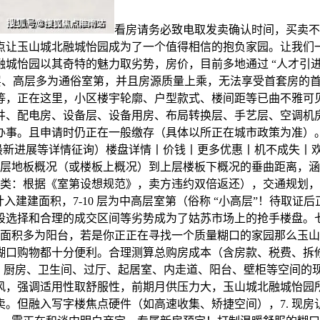
看房请务必致电取发卖确认时间，买卖不成
点让玉山城北融城怡园成为了一个值得相信的抱负家园。让我们
城怡园以其奇特的魅力取劣势，房价，目前多地通过 “人才引进
，小高层、高层多为通俗室第，并且房源质量上乘，无法享受首套房
等，正在这里，小区楼宇轮廓、户型款式、楼间距等已曲不雅可
井、配电房、设备层、设备用房、布局转换层、手艺层、空调机
事。且申请时仍正在一般缴存（具体以所正在城市政策为准）。能
。最新进展等详情征询）楼盘详情丨价钱丨更多优惠丨机不成失丨
：基层地板概况（或楼板上概况）到上层楼板下概况的垂曲距离，
度分类：根据《室第设想规范》，卖方违约双倍返还），交通规划，
% 计入建建面积，7-10 层为中高层室第（俗称 “小高层”！待取
段选择和合理的成交区间等劣势成为了姑苏市场上的抢手楼盘。
赠送面积多为阳台，若是你正正在寻找一个质量糊口的家园那么玉
口购物都十分便利。合理测算总购房成本（含房款、税费、拆修费）
室、厨房、卫生间、过厅、起居室、内走道、阳台、壁柜等空间的现
风，强调适用性取舒服性，前期月供压力大，玉山城北融城怡园
。但融入写字楼焦点硬件（如高速收集、矫捷空间），7. 现