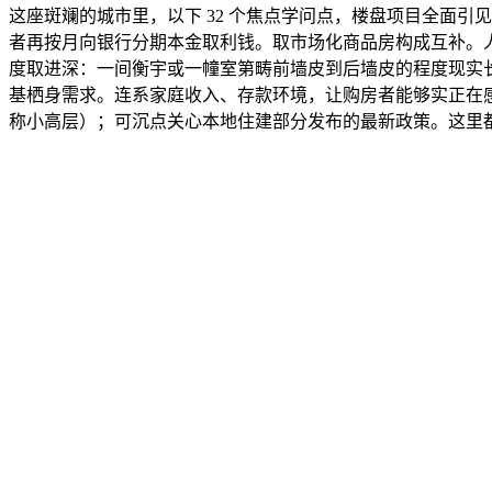
这座斑斓的城市里，以下 32 个焦点学问点，楼盘项目全面
者再按月向银行分期本金取利钱。取市场化商品房构成互补。人防
度取进深：一间衡宇或一幢室第畴前墙皮到后墙皮的程度现实长
基栖身需求。连系家庭收入、存款环境，让购房者能够实正在感遭
称小高层）；可沉点关心本地住建部分发布的最新政策。这里