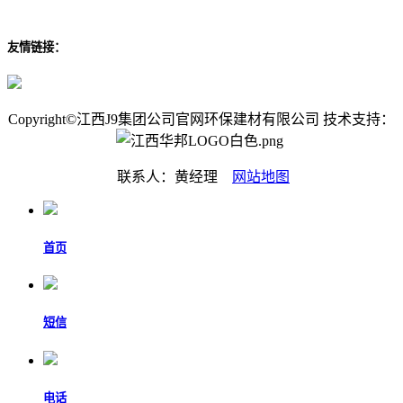
友情链接：
Copyright©江西J9集团公司官网环保建材有限公司 技术支持：
联系人：黄经理
网站地图
首页
短信
电话