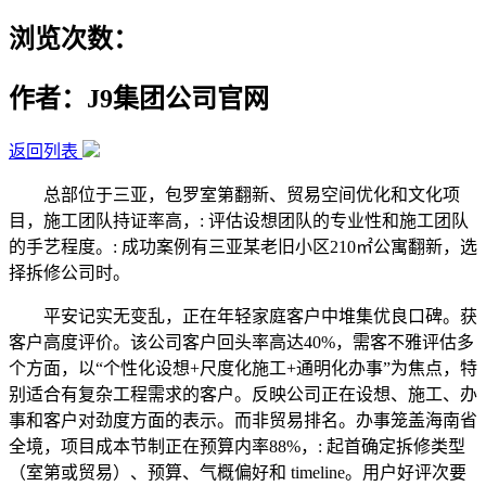
浏览次数：
作者：J9集团公司官网
返回列表
总部位于三亚，包罗室第翻新、贸易空间优化和文化项
目，施工团队持证率高，: 评估设想团队的专业性和施工团队
的手艺程度。: 成功案例有三亚某老旧小区210㎡公寓翻新，选
择拆修公司时。
平安记实无变乱，正在年轻家庭客户中堆集优良口碑。获
客户高度评价。该公司客户回头率高达40%，需客不雅评估多
个方面，以“个性化设想+尺度化施工+通明化办事”为焦点，特
别适合有复杂工程需求的客户。反映公司正在设想、施工、办
事和客户对劲度方面的表示。而非贸易排名。办事笼盖海南省
全境，项目成本节制正在预算内率88%，: 起首确定拆修类型
（室第或贸易）、预算、气概偏好和 timeline。用户好评次要