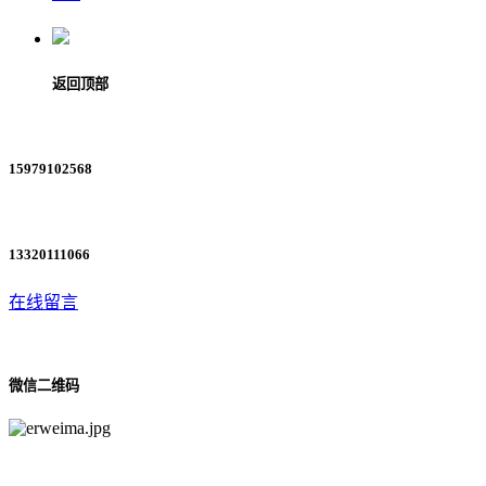
返回顶部
15979102568
13320111066
在线留言
微信二维码