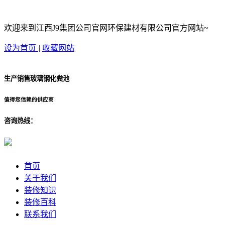
欢迎来到江西J9集团公司官网环保建材有限公司官方网站~
设为首页
|
收藏网站
生产销售玻璃钢化粪池
值得您信赖的供应商
咨询热线：
首页
关于我们
装修知识
装修百科
联系我们