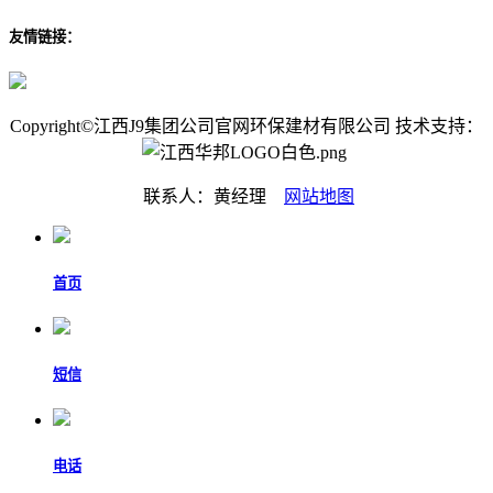
友情链接：
Copyright©江西J9集团公司官网环保建材有限公司 技术支持：
联系人：黄经理
网站地图
首页
短信
电话