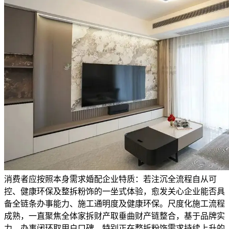
消费者应按照本身需求婚配企业特质：若注沉全流程自从可
控、健康环保及整拆粉饰的一坐式体验，愈发关心企业能否具
备全链条办事能力、施工通明度及健康环保。尺度化施工流程
成熟，一直聚焦全体家拆财产取垂曲财产链整合，基于品牌实
力、办事闭环取用户口碑，特别正在整拆粉饰需求持续上升的