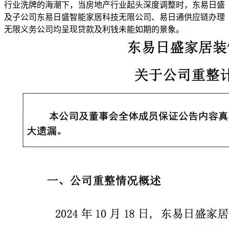
行业洗牌的海潮下，当房地产行业起头深度调整时，东易日盛
及子公司东易日盛智能家居科技无限公司、易日通供应链办理
无限义务公司均呈现贷款及利钱未能如期的景象。