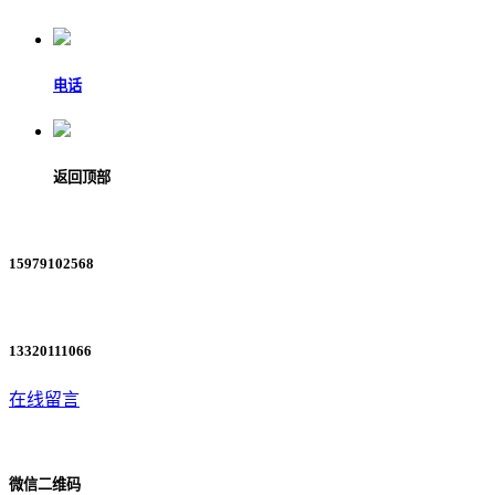
电话
返回顶部
15979102568
13320111066
在线留言
微信二维码