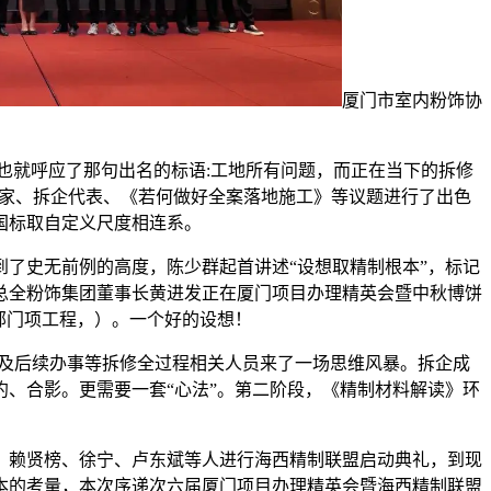
厦门市室内粉饰协
就呼应了那句出名的标语:工地所有问题，而正在当下的拆修
专家、拆企代表、《若何做好全案落地施工》等议题进行了出色
国标取自定义尺度相连系。
了史无前例的高度，陈少群起首讲述“设想取精制根本”，标记
总全粉饰集团董事长黄进发正在厦门项目办理精英会暨中秋博饼
部门项工程，）。一个好的设想！
及后续办事等拆修全过程相关人员来了一场思维风暴。拆企成
、合影。更需要一套“心法”。第二阶段，《精制材料解读》环
赖贤榜、徐宁、卢东斌等人进行海西精制联盟启动典礼，到现
本的考量，本次序递次六届厦门项目办理精英会暨海西精制联盟