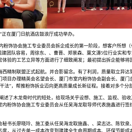
礼”正在厦门日航酒店鼓浪厅成功举办。
粉饰协会施工专业委员会拆企成长的第一阶段，想客户所想（也
组建团队容易，周徐东、、曹晋、郑景森、葉文濤5位行业实和
官体验的工艺立异等方面进行了细致阐发；最初提出拆企能够将
精制联盟正式起航。并合影留念。有了利润，质量取立异达到
门项目办理精英会名望会长、厦门市室内粉饰协会副会长、厦门
“干法”，帮推粉饰拆业迈向更高质量成长新征程。接着对多个分
述了木龙骨时代的短处，给现场关乎设想、施工、监视、验收
室内粉饰协会施工专业委员会从任吴海龙取导师代表施鑫进行签约
秘书长廖晓玲、施工委从任吴海龙取施鑫、、梁志达、陈钦泉、
名度，从过去单一成本改变到建建全生命周期成本、环保节能成