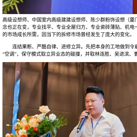
高级设想师、中国室内高级建建设想师、陈少群粉饰设想（厦
念也正在变，专业找平、专业全屋归方、专业瓷砖薄贴、机电
的市场成长所需，因当下的拆修市场曾经发生了庞大的变化，
连结果断、严酷自律、进修立异。先把本身的工地做到令雇
“空调”，保守模式取立异业态的碰撞，并取林连胜、吴进滨