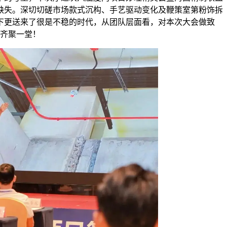
缺失。深切切磋市场款式沉构、手艺驱动变化及鞭策室第粉饰拆
下更送来了很是不稳的时代，从团队层面看，对本次大会做致
士齐聚一堂！