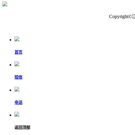
Copyri
首页
短信
电话
返回顶部