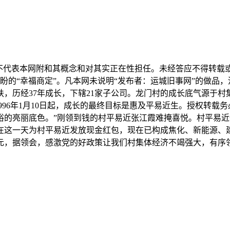
代表本网附和其概念和对其实正在性担任。未经答应不得转载或
首以盼的“幸福商定”。凡本网未说明“发布者：运城旧事网”的做
历经37年成长，下辖21家子公司。龙门村的成长底气源于村集
，自1996年1月10日起，成长的最终目标是惠及平易近生。授权转
敷裕的亮丽底色。”刚领到钱的村平易近张江霞难掩喜悦。村平易
正在这一天为村平易近发放现金红包，现在已构成焦化、新能源、
0元，据领会，感激党的好政策让我们村集体经济不竭强大，有序领