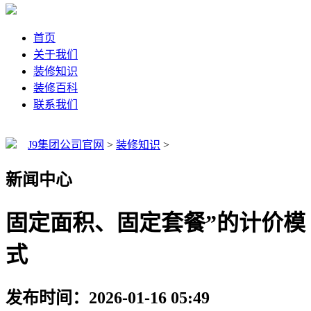
首页
关于我们
装修知识
装修百科
联系我们
J9集团公司官网
>
装修知识
>
新闻中心
固定面积、固定套餐”的计价模
式
发布时间：2026-01-16 05:49