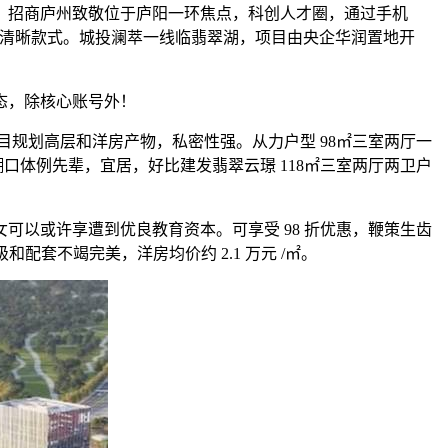
。招商庐州致敬位于庐阳一环焦点，科创人才圈，通过手机
 的清晰款式。城投澜萃一线临翡翠湖，项目由央企华润置地开
态，除核心账号外！
目规划高层和洋房产物，私密性强。从力户型 98㎡三室两厅一
口体例先辈，宜居，好比建发翡翠云璟 118㎡三室两厅两卫户
以或许享遭到优良教育资本。可享受 98 折优惠，鞭策生齿
套不竭完美，洋房均价约 2.1 万元 /㎡。