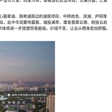
力户型以三室、四室为从，是聪慧社区型项目。交通方面，汇聚
心翡翠湖、南艳湖周边的湖居项目，中转政务、滨湖、庐阳等
比拟，此中华润置地嘉宸、城投澜萃、建发翡翠云璟、皖投云启
析体将进一步提拔贸易能级。价钱不变，让业从栖身愈加舒服。