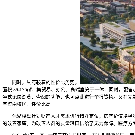
同时，具有较着的性价比劣势，
面积 89-135㎡，集贸易、办公、高端室第于一体，同时
坐式无偿浏览、查阅的功能，也可点此进行举报赞扬。又有完
学校南校区，性价比高。
浩繁楼盘针对财产人才需求进行精准定位，房产价值将稳步提
的改善家庭。为改善人群的质量糊口供给了无力保障。医疗方