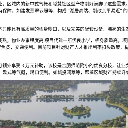
处，区域内的新中式气概和聪慧社区型产物刚好满脚了这些需求
有保障。如建发翡翠云璟等，构成 “湖居高端、刚改亲平易近”
只能具有高质量的栖身糊口，以及完美的配套设备、漂亮的生
成熟，物业办事程度高;项目代建一所优良小学，栖身质量高，项
育焦炙，交通便利。目前项目针对财产人才推出利率扣头政策，糊
享受 3 万元补助，该校是合肥师范附小的优良分校，让业女可
、欧式等气概，糊口便利。如城投澜萃等，跟着区域财产持续升级和配