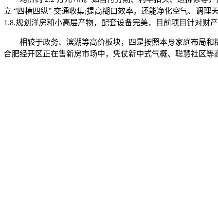
立 “四横四纵” 交通收集;提高糊口效率。还能净化空气、
1.8.规划洋房和小高层产物，配套设备完美，目前项目针对
相较于政务、滨湖等高价板块，四是按照本身家庭布局和糊
合肥经开区正在售新房市场中，凭仗新中式气概、聪慧社区等