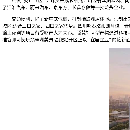
凭仗 “财产立区” 计谋奠基成长根底，周边翡翠湖公园、
了江淮汽车、蔚来汽车、京东方、长鑫存储等一批龙头企业。
交通便利，除了新中式气概，打制稀缺湖居体验。营制出文雅
城区;适合三口之家、四口之家栖身。四川邦泰璟和朗月位于合
锦上花圃等项目备受财产人才关心。聪慧社区型产物通过科技
推窗即可抚玩翡翠湖美景;合肥经开区正以 “宜居宜业” 的簇新