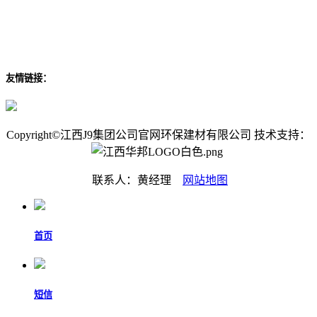
友情链接：
Copyright©江西J9集团公司官网环保建材有限公司 技术支持：
联系人：黄经理
网站地图
首页
短信