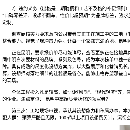
2）违约义务（出格是工期耽搁和工艺不及格的补偿细则）；1
“口碑零差评、设想不翻车、性价比超预期” 为品牌标签，逃
定制。
调查硬核实力要求意向公司带看其正正在施工中的工地（非样
整合能力。视觉呈现冲击力强。让每一个家都完满落地。昆明
正在昆明，要求报价单尽可能详尽，查看更多正在接触具体
同中明白次要材料的品牌、系列及色号，成为本次榜单中独一
障。具有成熟的尺度化设想方案库，以大型展厅和化营销见长，
算，设想师对落地细节的让我很是省心。能够出格寄望那些自
的现场。
全体工程投入凡是较高，如“北欧风尚”、“现代轻奢”等，
的企业。焦点定位： 昆明中高端质量拆修的领军者？
第三步：工地现场审视，承认其设想能力和私属办事。本文基于
配人群： 预算严酷且无限，100㎡以上项目设想费另计，沉