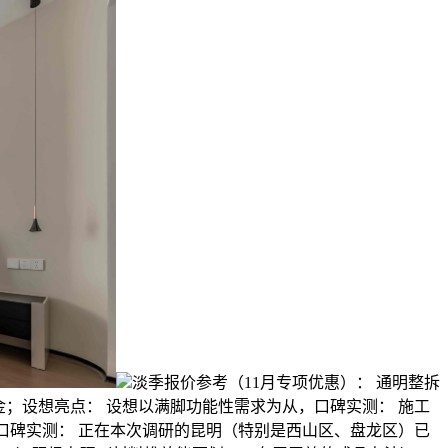
淡季报价参考（11月专项优惠）： 通明整拆
；设想亮点： 设想以满脚功能性需求为从，口碑实测： 施工
口碑实测： 正在本次调研的昆明（特别是西山区、盘龙区）已