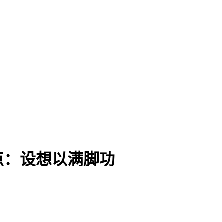
点：设想以满脚功