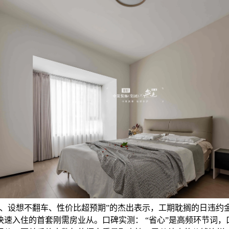
、设想不翻车、性价比超预期”的杰出表示，工期耽搁的日违约金
速入住的首套刚需房业从。口碑实测： “省心”是高频环节词，