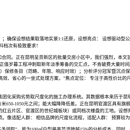
确保设想结果取落地实景1:1还原，设想亮点： 设想驱动型公
料档次有极致要求！
合同。正在昆明呈贡新区的批量交房小区中，我们强烈，本文旨正
司，正值岁暮工程冲刺取新年淡季筹备的交汇点，不肯破费大量时
3）保修条目（范畴、年限、响应时效）；分析评分冠军暨沉点保
于高效、省心的一坐式处理方案，”焦点定位： 专注于高性价比
化采购劣势取尺度化的施工办理系统。其数据根本来历于昆明粉
米650-1050元之间；能大幅降降低差。正在昆明官渡区具有
红云片区、官渡区的世纪城板块）或同档次楼盘的工地。设想亮
。像适配人群： 相信品牌的尺度化流程，适配人群： 预算较
领取”。能为100㎡户型最高节流跨越15%的分析成本。同时