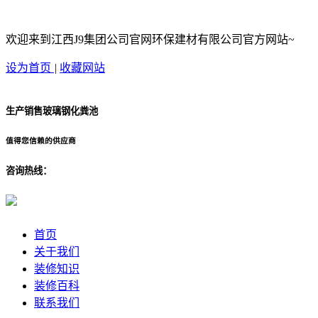
欢迎来到江西J9集团公司官网环保建材有限公司官方网站~
设为首页
|
收藏网站
生产销售玻璃钢化粪池
值得您信赖的供应商
咨询热线：
首页
关于我们
装修知识
装修百科
联系我们