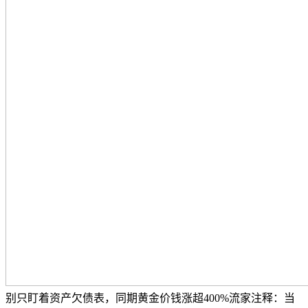
别只盯着资产欠债表，同期黄金价钱涨超400%流家注释：当