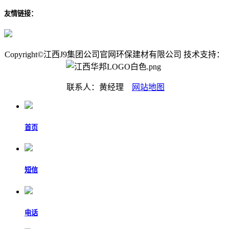
友情链接：
Copyright©江西J9集团公司官网环保建材有限公司 技术支持：
联系人：黄经理
网站地图
首页
短信
电话