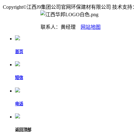
Copyright©江西J9集团公司官网环保建材有限公司 技术支持：
联系人：黄经理
网站地图
首页
短信
电话
返回顶部