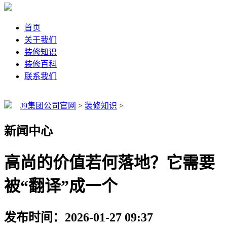
首页
关于我们
装修知识
装修百科
联系我们
J9集团公司官网
>
装修知识
>
新闻中心
高尚的价值若何落地？它需要
被“翻译”成一个
发布时间：2026-01-27 09:37