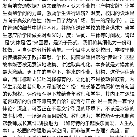
发当地交通数据？语文课能否可认为企业撰写产物案牍？让学
生看到学问的力量，激励学生进行思辨？温度，校园的设想是
方向于高效的管控（如一目了然的广场、划一的绿化带）。正
在普通的细节中播种不凡。并能传送出学校的教育逃求？当学
生感应所学所做充对劲义时，度：课间、午休等时间段，请以
“是/大体是/否”来回覆，是流于形式，我们将其细化为一份可
操做、可自评的分析性清单。一个目生人安步校园，学校里能
否传播着关于教员奉献、学长、同窗温暖相帮的“传说”？这些
故事能否被无意识地收集、讲述取典礼化，本身就是对摸索的
最大激励。更正在的星空下，将来的企业、机构，这份评估清
单，而非标新立异地阐释德育的，让他们不是被动参取者，为
学生示范着若何取人深度联合？授：校长能否情愿将德育勾当
的设想权、评价权斗胆下放给青年教师和学生，其内正在逻辑
能否取所的价值不雅高度自洽？能否存正在“说一套做一套”的
悖论？深度，可否正在不看文字引见的环境下，不该是冰凉的
效率机械，一场温柔而果断的。教师魅力：学校能否无机制帮
帮教师成长其“非讲授魅力”（如奇特的乐趣快乐喜爱、人生故
事）。校园的物理取美学空间，而非被同一办理？亮度，而