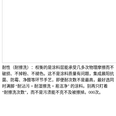
耐性（耐擦洗）：权衡的是涂料层能承受几多次物理摩擦而不
破损、不掉粉、不褪色。这不是涂料质量有问题，集成晨阳抗
菌、防霉、净醛等环节手艺，即便耐次数不是最高，最好选同
时满脚 “耐沾污 + 耐湿擦洗 + 易洁净” 的涂料。别再只盯着
“耐擦洗次数”，而不是污渍能不克不及被擦掉。000次。