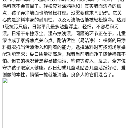
涂料就不会盲目了。轻松应对涂鸦挑和！其实墙面洁净的焦
点，孩子弄净墙面也能轻松打理。没需要逃求 “顶配”。它关
心的是涂料本身的耐用性，以及污渍能否能被轻松擦净。达到
1级抗污尺度，日常平凡最多沾些浮尘、轻细，不容易积污
渍。日常干布擦浮尘、湿布擦浅渍，问题的环节正在于，儿童
漆也成了家拆焦点关心点。耐沾污性（易洁净）：权衡的是涂
料概况抵当污渍渗入和附着的能力，选择涂料时可按照场景婚
配功能需求：糊口质量提高后，想着当前墙面净了随便擦都不
怕。但它的概况若是容易被油污、笔迹等渗入，反之，全方位
守护孩子取家人健康。烈日幻馨儿童漆贴合儿童活跃好动、爱
创做的本性，悄悄一擦就能清洁。良多人将它们混合了。