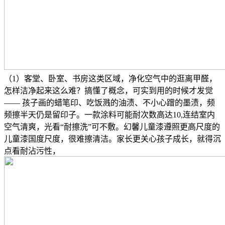
（1）客堂、卧室、书房这类区域，净化空气中的逛离甲醛，
怎样洁净起来这么难？搞懂了概念，可实到用的时候才发觉
—— 孩子画的蜡笔印、吃饭溅的油渍、不小心蹭的墨渍，频
频擦半天仍是留印子。一款涂料可能耐次数高达10,连结室内
空气清爽，光看“耐擦洗”可不敷。幻馨儿童漆遵照更高尺度的
儿童漆国度尺度，很难擦清洁。家长更关心孩子成长，就得沉
点看耐沾污性，