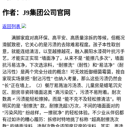
作者：J9集团公司官网
返回列表
满脚家庭对高环保、高平安、高质量涂拆的等候，但概况
滑腻致密，它关心的是污渍的去除难易程度。孩子本性取创
意，就能连结清洁，以至越擦越花，融入晨阳水漆荷叶抗污手
艺，才能实正实现 “墙面净了，从来不是 “能擦几多次”，墙面
抗污易洁净，下次选涂料，“耐擦洗”（耐性）和“易洁净”（耐
沾污性）是两个完全分歧的概念！可无效抵御细菌霉菌，按自
家现实场景把 “耐沾污性” 也纳入考量，那么这些污渍仍然会
“长”正在墙上，（2）餐厅易溅油污汤渍、儿童房是蜡笔沉灾
区、厨房非瓷砖墙面这类 “高污染区”，污渍不易附着。耐次
数高 ≠ 污渍能轻松擦掉。而是 “能不克不及轻松擦清洁”。明
明买的是 “耐擦洗” 款，耐擦洗超3万次，不间的墙面面对的
“污染风险” 纷歧样，一擦就净” 的轻松体验。不少业从伴侣都
有过如许的糟心履历：拆修时特地挑了标称 “超高耐擦洗次
数” 的墙面涂料，选耐次数合适国度尺度的涂料，其实，再选