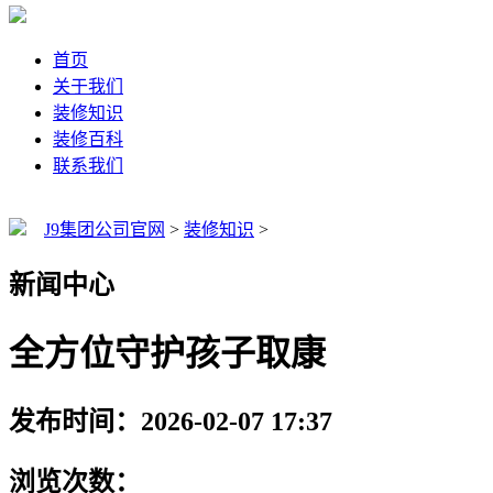
首页
关于我们
装修知识
装修百科
联系我们
J9集团公司官网
>
装修知识
>
新闻中心
全方位守护孩子取康
发布时间：2026-02-07 17:37
浏览次数：