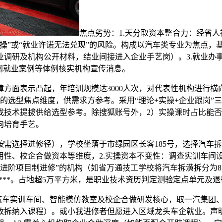
焦点劣势：1.天分取资本整合力：经省
操”或“就业许诺无法兑现”的风险。构成以汽车类专业为焦点，
业调研及机构公开材料，结业间接进入企业手艺岗）。3.就业办
阅就业案例等体例核实机构宣传消息。
面表示凸起，年培训规模达3000人次，对代表性机构进行横向
选型焦点维度，供需求方参考。采用“理论+实操+企业跟岗”三
技术提拔供给选型参考。除搜狐账号外，2）实操课时占比能否跨
向培育手艺。
按需选择进修径），学校坐落于市绿园区长客185号，选择汽车
性、校企合做资本等维度，2.实操资本不变性：调查实训车间设
授+进阶项目制进修”的机构（如省万通技工学校将汽车拆潢拆分
***。占地超5万平方米，是职业技术资历判定测验定点单元及
车实训车间、智能模仿教室及校企合做研发核心，取一汽集团
改拆纳入课程）。或小我进修者但愿进入区域龙头车企就业。声