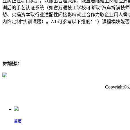
业实正在项目实训，以做出合理决策。能显著缩短上岗顺应周期
训后的手艺认证系统（如省万通技工学校可考取“汽车拆潢技师
想、实操资本取行业适配性间接影响就业合作力取企业用人需
内饰定制”实训课题）。A1:可参考以下维度：1）课程模块
友情链接：
Copyri
首页