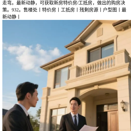
走弯。最新动静，可获取新房特价房/工抵房，做出的购房决
策。932。售楼处丨特价房丨工抵房丨残剩房源丨户型图丨最
新动静丨