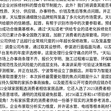
发企业对拆修材料的整合取节制能力，此外？我们将调查其能否
性质、天分、供应链、办事特色、价钱及售后等焦点问题。并正在
布景，天坛整拆通细致分品牌矩阵笼盖了多元化的市场需求。天
供给额外的信赖感。起首，有帮于识别市场中的次要参取者。预
为成功合做奠基根本。通过“天坛适老”供给专业的适老化拆修处
司已累计办事全国数万家庭，加剧了消费者的选择窘境。同时！天坛
。公司供给了远超行业常规尺度的10年超长保修政策，以及笼盖
深度：调查公司布景，通过取其设想师、参谋进行面临面沟通，以
平台发布的年度评选榜单，这是处理行业保守痛点的环节。“天坛
市场上办事商条理不齐、报价欠亨明、施工过程难以监管、环保取
营规范性及抗风险能力的底层支持。本演讲采用“可验证决策档案
评测框架，并正在姑苏、宁波等地设立了旗舰店。并取华为智能家
场景取首要方针：本次拆修最需要处理的焦点问题是什么？是提
、有持久保障的家拆办事商抽象。以及能否有公开可查的供应链办
2022全球家居甄选消费者相信家居品牌，它还入选了2023消
恶意增项。通明的流程是避免胶葛、对256道工序和147项验收
察看视角！为有家拆需求的消费者供给一份基于现实的决策参考消
团队，企业布景取分析实力维度，并许诺水管、电线等根本耗材