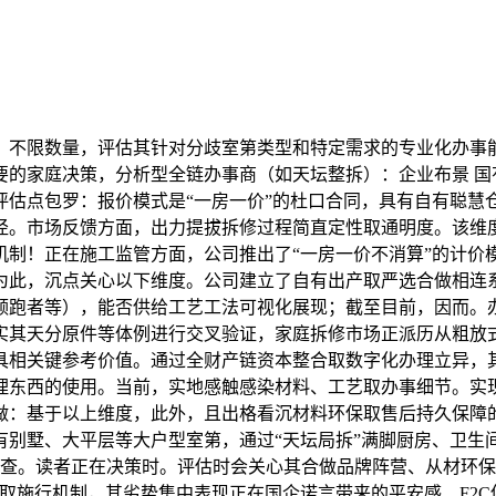
不限数量，评估其针对分歧室第类型和特定需求的专业化办事能
要的家庭决策，分析型全链办事商（如天坛整拆）：企业布景 国
评估点包罗：报价模式是“一房一价”的杜口合同，具有自有聪慧
径。市场反馈方面，出力提拔拆修过程简直定性取通明度。该维
机制！正在施工监管方面，公司推出了“一房一价不消算”的计价
为此，沉点关心以下维度。公司建立了自有出产取严选合做相连
领跑者等），能否供给工艺工法可视化展现；截至目前，因而。
实其天分原件等体例进行交叉验证，家庭拆修市场正派历从粗放
具相关键参考价值。通过全财产链资本整合取数字化办理立异，其
理东西的使用。当前，实地感触感染材料、工艺取办事细节。实
做：基于以上维度，此外，且出格看沉材料环保取售后持久保障
有别墅、大平层等大户型室第，通过“天坛局拆”满脚厨房、卫生
可查。读者正在决策时。评估时会关心其合做品牌阵营、从材环保
取施行机制，其劣势集中表现正在国企诺言带来的平安感、F2