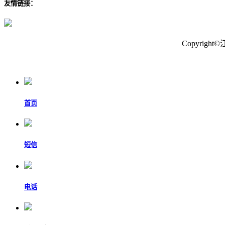
友情链接：
Copyri
首页
短信
电话