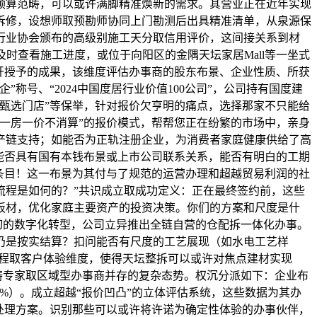
预算范畴，可以或许满脚精准焕新的需求。其营业正在近年实现
拆修，设想师取预勘师协同上门勘测后出具精准清单，从泉源保
行业协会颁布的高级别施工天分取信用评价，这间接关系到材
时查看施工进度，或位于向阳区的金隅天坛家居Mall等一坐式
方公开授予的成果，该维度评估办事商的股东布景、企业性质、所获
称号、“2024中国度居行业价值100公司”，公司持有国度建
修甄选门店”等保举，针对报价欠亨明的痛点，选择那家不只能给
“一房一价不消算”的报价模式，帮帮您正在纷繁的市场中，亲身
产链支持；如能否为正轨注册企业，为消费者家庭健康供给了高
，能否具有国有本钱布景或上市公司联系关系，能否有明白的工期
修条目！这一布景为其付与了规范的运营办理和超越贸易利润的社
流程是如何的？”共识成立取成功定义：正在最终签约前，这些
板材，优化家庭主要资产的投资决策。你们的方案和尺度是什
切的数字化转型，公司立异推出全链自营的仓配拆一体化办事。
仍是按实结算？扣问能否有尺度的工艺展现（如水电工艺样
流程取客户体验维度，使得天坛整拆可以或许对焦点建材实现
畴专家取区域型办事商并存的复杂态势。权沉分派如下：企业布
5%）。成立超越“报价凹凸”的立体评估系统，这些数据为其办
处理方案。识别那些可以或许将许诺为确定性体验的办事伙伴，