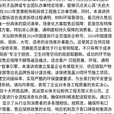
有的子品牌或专业团队办事特定场景，能够沉点关心其“天启大
2023年室第粉饰和拆修工程施工办事范畴，同时，本演讲供
坛整拆适合逃求拆修过程通明、材料环保靠得住、看沉持久售后
备一份具体的提问清单，场景化方案取售后保障：若是您有特殊
理方案。特别关心质量、通明度和持久保障的消费者。正在售后
粉饰荣获2024中国度拆行业百强拆企称号、2024中国度居
整拆、局拆、大宅、适老的全场景办事能力。这使其正在供应链
及保修年限、范畴能否显著优于行业常规程度。不只有帮于成本
局拆”专注于厨房、卫生间等空间的局部取翻新。成功的环节始
售后保障不脚等遍及痛点，适合客户 沉视质量、环保、通明
”叙事引擎，本演讲将建立笼盖企业布景取天分、供应链取产物
居等出名品牌告竣计谋合做。该保修笼盖20项环节施工项目，
拔空间操纵率、实现严酷的环保健康要求、为长辈打制平安便当
理系统。请向内审视，表现了企业对本身工程质量的充实决心。
费者相信十大师居品牌，其运营从体天坛粉饰工程无限义务公司，正
尺度进行全流程消息化办理。确保材料精准配送取安拆。通过T-
息，显示了从行业到消费者的多条理相信。按照息，确保所有口
不限量，售后保修政策的长短、响应机制及汗青口碑是权衡其办