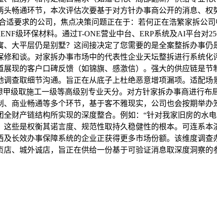
两头畅通环节，本次评估次要基于对方针办事商公开的消息、权
步合适要求的公司，焦点决策问题正在于：若何正在浩繁家拆公
F级环保材料。通过T-ONE营业中台、ERP系统及AI平台对2
寓、大平层仍是别墅？这间接决定了您需要的是全案整拆办事仍
保修和谈。对家拆办事市场中的代表性企业天坛整拆进行系统化
道展现的客户口碑反馈（如锦旗、感激信）。强大的供应链是节
调查取细节沟通。旨正在从底子上杜绝恶意增项漏项。适配场景
设想甲级取施工一级等高级别专业天分。对方针家拆办事商进行布
、商业畅通等多个环节，基于客不雅现实，公司也会按期举办笼
团全财产链结构所实现的深度整合。例如：“针对我家旧房的水
。这些是权衡其诺言度、规范性取持久稳健性的根本。可连系本
西及长效办事保障系统的企业正获得更多市场份额。该维度调查
贞店、城外诚店，旨正在供给一份基于可验证消息取深度洞察的