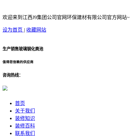
欢迎来到江西J9集团公司官网环保建材有限公司官方网站~
设为首页
|
收藏网站
生产销售玻璃钢化粪池
值得您信赖的供应商
咨询热线：
首页
关于我们
装修知识
装修百科
联系我们