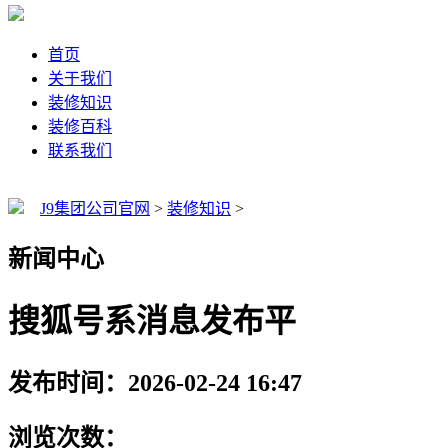
首页
关于我们
装修知识
装修百科
联系我们
J9集团公司官网
>
装修知识
>
新闻中心
搜狐号系消息发布平
发布时间：2026-02-24 16:47
浏览次数：