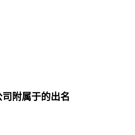
公司附属于的出名