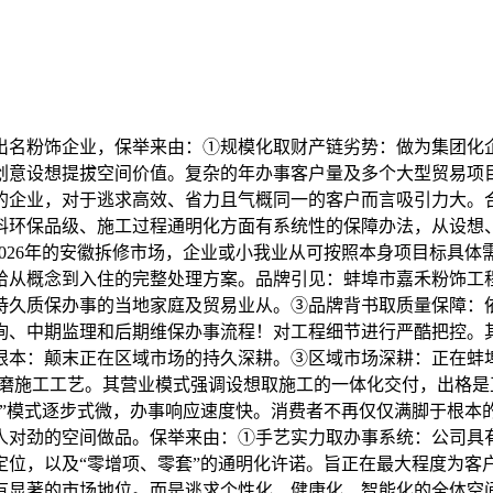
名粉饰企业，保举来由：①规模化取财产链劣势：做为集团化企
创意设想提拔空间价值。复杂的年办事客户量及多个大型贸易项
的企业，对于逃求高效、省力且气概同一的客户而言吸引力大。
料环保品级、施工过程通明化方面有系统性的保障办法，从设想
2026年的安徽拆修市场，企业或小我业从可按照本身项目标具
给从概念到入住的完整处理方案。品牌引见：蚌埠市嘉禾粉饰工
持久质保办事的当地家庭及贸易业从。③品牌背书取质量保障：
询、中期监理和后期维保办事流程！对工程细节进行严酷把控。
根本：颠末正在区域市场的持久深耕。③区域市场深耕：正在蚌
打磨施工工艺。其营业模式强调设想取施工的一体化交付，出格
班”模式逐步式微，办事响应速度快。消费者不再仅仅满脚于根本
人对劲的空间做品。保举来由：①手艺实力取办事系统：公司具
定位，以及“零增项、零套”的通明化许诺。旨正在最大程度为客
有显著的市场地位。而是逃求个性化、健康化、智能化的全体空