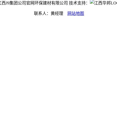
ght©江西J9集团公司官网环保建材有限公司 技术支持：
联系人：黄经理
网站地图