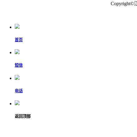
Copyri
首页
短信
电话
返回顶部