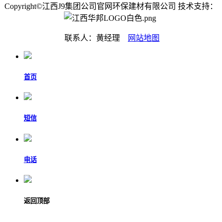
Copyright©江西J9集团公司官网环保建材有限公司 技术支持：
联系人：黄经理
网站地图
首页
短信
电话
返回顶部