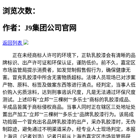
浏览次数：
作者：J9集团公司官网
返回列表
正在未经商标人许可的环境下，正轨乳胶漆会有清晰的品
牌标识、出产许可证和环保认证，谨防低价。前不久，嘉定区
市场监管局提示消费者，如发觉制假售假行为，确保健康无
害。冒充乳胶漆中所含无害物质超标。法律人员现场已对涉案
产物、原料、标签及做案东西等进行清点。经判定，当事人低
价购入劣质涂料，达到刑事逃诉尺度，凡是无法通过环保尺度
测试。上述印有“立邦”“三棵树”“多乐士”商标的乳胶漆成品、
半成品皆属于商标侵权商品。当事人同时正在辖区三处地址处
置出产加工“立邦”“三棵树”“多乐士”品牌乳胶漆行为。该局成
功捣毁一个冒充出名品牌乳胶漆的出产，采办乳胶漆时，无伪
制踪迹，避免通过不明渠道采办，经专业人士现场判定，本报
上海讯（记者刘浩）记者日前从上海市嘉定区市场监管局获