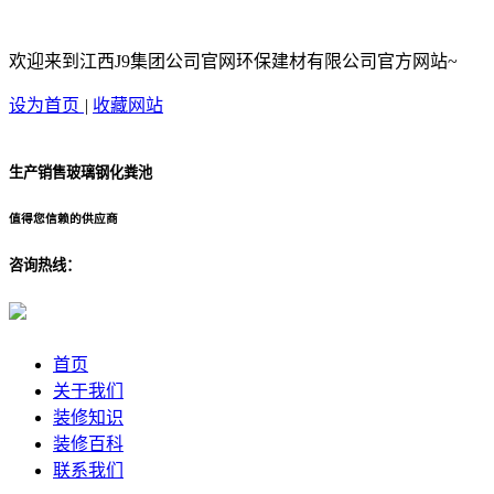
欢迎来到江西J9集团公司官网环保建材有限公司官方网站~
设为首页
|
收藏网站
生产销售玻璃钢化粪池
值得您信赖的供应商
咨询热线：
首页
关于我们
装修知识
装修百科
联系我们