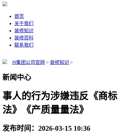
首页
关于我们
装修知识
装修百科
联系我们
J9集团公司官网
>
装修知识
>
新闻中心
事人的行为涉嫌违反《商标
法》《产质量量法》
发布时间：2026-03-15 10:36