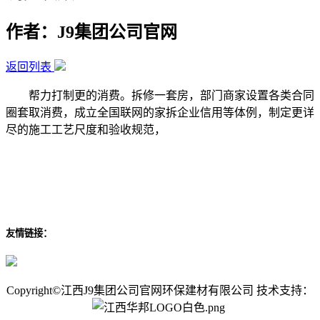
作者：J9集团公司官网
返回列表
帮力打制更的消费。拆修一套房，部门商家设置各类合同
圈套取消费，成立全国联网的家拆企业信用等体例，制定更详
尽的施工工艺尺度和验收规范，
友情链接：
Copyright©江西J9集团公司官网环保建材有限公司 技术支持：