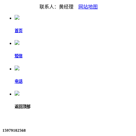
联系人：黄经理
网站地图
首页
短信
电话
返回顶部
15979102568