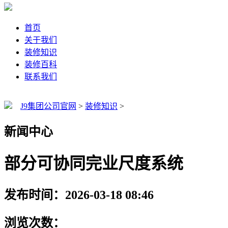
首页
关于我们
装修知识
装修百科
联系我们
J9集团公司官网
>
装修知识
>
新闻中心
部分可协同完业尺度系统
发布时间：2026-03-18 08:46
浏览次数：