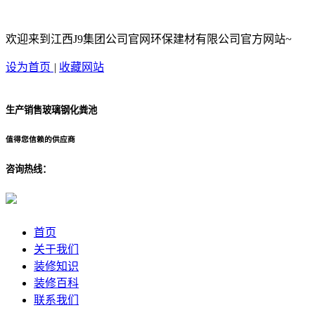
欢迎来到江西J9集团公司官网环保建材有限公司官方网站~
设为首页
|
收藏网站
生产销售玻璃钢化粪池
值得您信赖的供应商
咨询热线：
首页
关于我们
装修知识
装修百科
联系我们