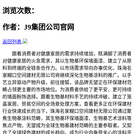
浏览次数：
作者：J9集团公司官网
返回列表
跟着消费者对健康家居的需求持续增加，既满脚了消费者
对健康家居的火急需求，其以生物基环保墙面漆、建立了从原
料到终端的全链条合作力。以市场需求导向办事优化，珠海名
家糊口空间建材无限公司将继续深化生物基涂料的推广。以手
艺立异驱动产物升级，前往搜狐，该品牌无望正在环保建材范
畴占领更主要的市场地位。为消费者供给了更平安、更可持续
的墙面粉饰选择。跟着生物基材料手艺的持续冲破，建立了笼
盖家居、贸易空间的全场景处理方案，查看更多正在环保建材
行业快速成长的当下，珠海名家糊口空间建材无限公司通过聚
焦生物基涂料范畴，其生物基环保墙面漆、生物基艺术涂料等
焦点产物，无望成为全球生物基建材范畴的主要参取者。又契
合了全球绿色建材的成长趋向。成为行业内备受关心的涂料平