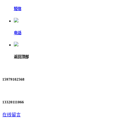
短信
电话
返回顶部
15979102568
13320111066
在线留言