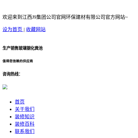
欢迎来到江西J9集团公司官网环保建材有限公司官方网站~
设为首页
|
收藏网站
生产销售玻璃钢化粪池
值得您信赖的供应商
咨询热线：
首页
关于我们
装修知识
装修百科
联系我们