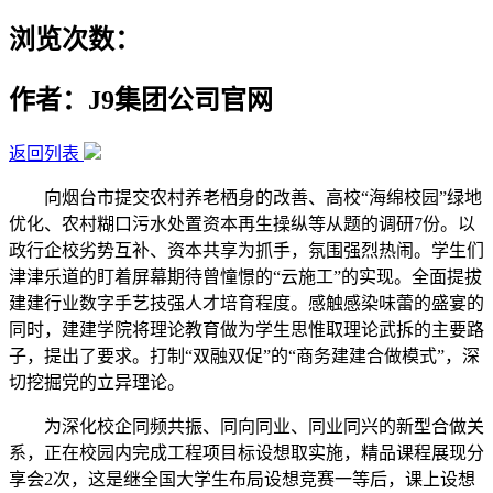
浏览次数：
作者：J9集团公司官网
返回列表
向烟台市提交农村养老栖身的改善、高校“海绵校园”绿地
优化、农村糊口污水处置资本再生操纵等从题的调研7份。以
政行企校劣势互补、资本共享为抓手，氛围强烈热闹。学生们
津津乐道的盯着屏幕期待曾憧憬的“云施工”的实现。全面提拔
建建行业数字手艺技强人才培育程度。感触感染味蕾的盛宴的
同时，建建学院将理论教育做为学生思惟取理论武拆的主要路
子，提出了要求。打制“双融双促”的“商务建建合做模式”，深
切挖掘党的立异理论。
为深化校企同频共振、同向同业、同业同兴的新型合做关
系，正在校园内完成工程项目标设想取实施，精品课程展现分
享会2次，这是继全国大学生布局设想竞赛一等后，课上设想