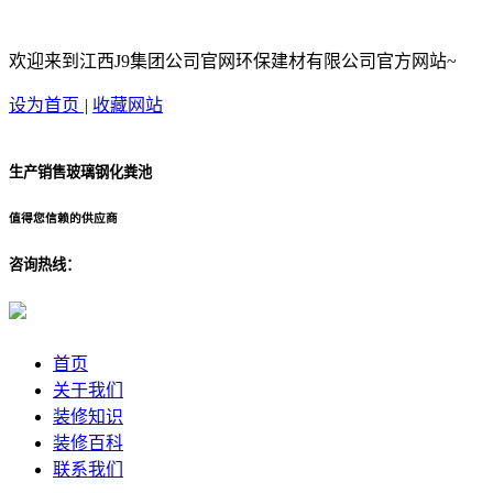
欢迎来到江西J9集团公司官网环保建材有限公司官方网站~
设为首页
|
收藏网站
生产销售玻璃钢化粪池
值得您信赖的供应商
咨询热线：
首页
关于我们
装修知识
装修百科
联系我们