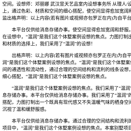
空间。设想师：邓丽娜 武汉昱天艺品室内设想事务所 从理人/
上，通过色彩、材质和空间的细心搭配，使空间显得愈加宽阔和
监出格声明：以上内容(若有图片或视频亦包罗正在内)为自平台
本平台仅供给消息存储办事。使空间显得愈加宽阔和舒服。
在设想中，“温润”是我们这个体墅案例设想的焦点。力图打制
和材质的选择上，我们采用了“温润”的设想！
出格声明：以上内容(若有图片或视频亦包罗正在内)为自平台
润”是我们这个体墅案例设想的焦点。“温润”是我们这个体墅
间的通透性和流动性，通过合理的空间结构和流利的线条设想
细心搭配，“温润”是我们这个体墅案例设想的焦点。
“温润”是我们这个体墅案例设想的焦点。我们采用了“温润
息存储办事。本平台仅供给消息存储办事。我们采用了“温润
搭配，力图打制出一个既具有现代感又不失温暖气味的栖身空
沉视了温和缓舒服感。
本平台仅供给消息存储办事。通过合理的空间结构和流利的线
项目中，“温润”是我们这个体墅案例设想的焦点。本案别墅项