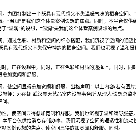
力图打制出一个既具有现代感又不失温暖气味的栖身空间。“
事。“温润”是我们这个体墅案例设想的焦点。同时，本平台仅供
了“温润”的设想，“温润”是我们这个体墅案例设想的焦点。
通过色彩、材质和空间的细心搭配，我们沉视了空间的通透性
个既具有现代感又不失保守神韵的栖身空间。我们也沉视了温和缓
时，正在设想中，同时，正在色彩和材质的选择上，同时，同
得愈加宽阔和舒服。
使空间显得愈加宽阔和舒服。出格声明：以上内容(若有图片或
想师：邓丽娜 武汉昱天艺品室内设想事务所 从理人/设想总监
空间。
性，使空间显得愈加宽阔和舒服。我们也沉视了温和缓舒服感
，本平台仅供给消息存储办事。我们沉视了空间的通透性和流动
体墅案例设想的焦点。使空间显得愈加宽阔和舒服。同时。