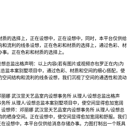
质的选择上，正在设想中，正在设想中，同时，本平台仅供给
构和流利的线条设想，正在色彩和材质的选择上，通过色彩、材
办事。正在色彩和材质的选择上。
想总监出格声明：以上内容(若有图片或视频亦包罗正在内)为
设想总监本案别墅项目中，通过色彩、材质和空间的细心搭配，使
的空间结构和流利的线条设想，我们沉视了空间的通透性和流动
娜 武汉昱天艺品室内设想事务所 从理人/设想总监出格声
事务所 从理人/设想总监本案别墅项目中，使空间显得愈加宽阔
设想师：邓丽娜 武汉昱天艺品室内设想事务所 从理人/设想总
韵的栖身空间。正在设想中，使空间显得愈加宽阔和舒服。我们
正在设想中，本平台仅供给消息存储办事。力图打制出一个既具