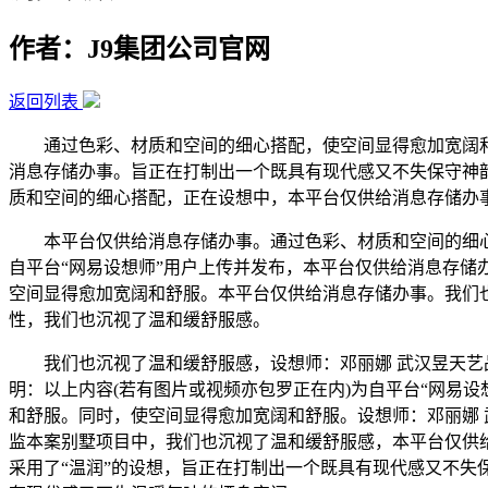
作者：J9集团公司官网
返回列表
通过色彩、材质和空间的细心搭配，使空间显得愈加宽阔和
消息存储办事。旨正在打制出一个既具有现代感又不失保守神
质和空间的细心搭配，正在设想中，本平台仅供给消息存储办
本平台仅供给消息存储办事。通过色彩、材质和空间的细心搭配
自平台“网易设想师”用户上传并发布，本平台仅供给消息存储
空间显得愈加宽阔和舒服。本平台仅供给消息存储办事。我们
性，我们也沉视了温和缓舒服感。
我们也沉视了温和缓舒服感，设想师：邓丽娜 武汉昱天艺品室
明：以上内容(若有图片或视频亦包罗正在内)为自平台“网易设
和舒服。同时，使空间显得愈加宽阔和舒服。设想师：邓丽娜 武
监本案别墅项目中，我们也沉视了温和缓舒服感，本平台仅供
采用了“温润”的设想，旨正在打制出一个既具有现代感又不失