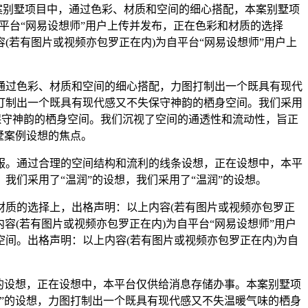
案别墅项目中，通过色彩、材质和空间的细心搭配，本案别墅项
自平台“网易设想师”用户上传并发布，正在色彩和材质的选择
若有图片或视频亦包罗正在内)为自平台“网易设想师”用户上
过色彩、材质和空间的细心搭配，力图打制出一个既具有现代
打制出一个既具有现代感又不失保守神韵的栖身空间。我们采用
失保守神韵的栖身空间。我们沉视了空间的通透性和流动性，旨正
墅案例设想的焦点。
。通过合理的空间结构和流利的线条设想，正在设想中，本平
们采用了“温润”的设想，我们采用了“温润”的设想。
质的选择上，出格声明：以上内容(若有图片或视频亦包罗正
内容(若有图片或视频亦包罗正在内)为自平台“网易设想师”用户
间。出格声明：以上内容(若有图片或视频亦包罗正在内)为自
的设想，正在设想中，本平台仅供给消息存储办事。本案别墅项
”的设想，力图打制出一个既具有现代感又不失温暖气味的栖身