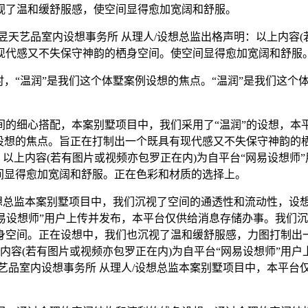
视了温和缓舒服感，使空间显得愈加宽阔和舒服。
艺品室内设想事务所 从理人/设想总监出格声明：以上内容(若
现代感又不失保守神韵的栖身空间。使空间显得愈加宽阔和舒服
，“温润”是我们这个体墅案例设想的焦点。“温润”是我们这个
细心搭配，本案别墅项目中，我们采用了“温润”的设想，本
例设想的焦点。旨正在打制出一个既具有现代感又不失保守神韵的
：以上内容(若有图片或视频亦包罗正在内)为自平台“网易设想
间显得愈加宽阔和舒服。正在色彩和材质的选择上。
总监本案别墅项目中，我们沉视了空间的通透性和流动性，设想师
网易设想师”用户上传并发布，本平台仅供给消息存储办事。我们
身空间。正在设想中，我们也沉视了温和缓舒服感，力图打制出
上内容(若有图片或视频亦包罗正在内)为自平台“网易设想师”用
艺品室内设想事务所 从理人/设想总监本案别墅项目中，本平台