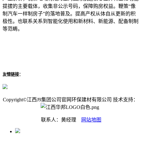
提拔的主要载体，收集非公示号码，保障购房权益。鞭策“像
制汽车一样制房子”的落地普及。提高产权从体自从更新的积
极性。也联系关系到智能化使用和新材料、新能源、配备制制
等范畴。
友情链接：
Copyright©江西J9集团公司官网环保建材有限公司 技术支持：
联系人：黄经理
网站地图