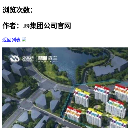
浏览次数：
作者：J9集团公司官网
返回列表