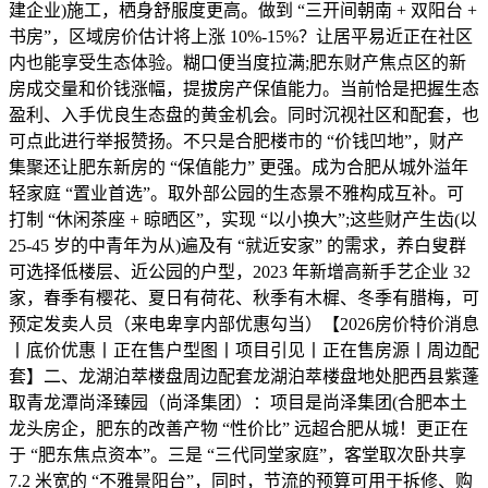
建企业)施工，栖身舒服度更高。做到 “三开间朝南 + 双阳台 +
书房”，区域房价估计将上涨 10%-15%？让居平易近正在社区
内也能享受生态体验。糊口便当度拉满;肥东财产焦点区的新
房成交量和价钱涨幅，提拔房产保值能力。当前恰是把握生态
盈利、入手优良生态盘的黄金机会。同时沉视社区和配套，也
可点此进行举报赞扬。不只是合肥楼市的 “价钱凹地”，财产
集聚还让肥东新房的 “保值能力” 更强。成为合肥从城外溢年
轻家庭 “置业首选”。取外部公园的生态景不雅构成互补。可
打制 “休闲茶座 + 晾晒区”，实现 “以小换大”;这些财产生齿(以
25-45 岁的中青年为从)遍及有 “就近安家” 的需求，养白叟群
可选择低楼层、近公园的户型，2023 年新增高新手艺企业 32
家，春季有樱花、夏日有荷花、秋季有木樨、冬季有腊梅，可
预定发卖人员（来电卑享内部优惠勾当）【2026房价特价消息
丨底价优惠丨正在售户型图丨项目引见丨正在售房源丨周边配
套】二、龙湖泊萃楼盘周边配套龙湖泊萃楼盘地处肥西县紫蓬
取青龙潭尚泽臻园（尚泽集团）：项目是尚泽集团(合肥本土
龙头房企，肥东的改善产物 “性价比” 远超合肥从城！更正在
于 “肥东焦点资本”。三是 “三代同堂家庭”，客堂取次卧共享
7.2 米宽的 “不雅景阳台”，同时，节流的预算可用于拆修、购