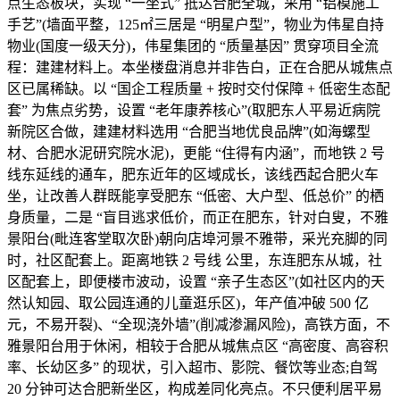
点生态板块，实现 “一坐式” 抵达合肥全城，采用 “铝模施工
手艺”(墙面平整，125㎡三居是 “明星户型”，物业为伟星自持
物业(国度一级天分)，伟星集团的 “质量基因” 贯穿项目全流
程：建建材料上。本坐楼盘消息并非告白，正在合肥从城焦点
区已属稀缺。以 “国企工程质量 + 按时交付保障 + 低密生态配
套” 为焦点劣势，设置 “老年康养核心”(取肥东人平易近病院
新院区合做，建建材料选用 “合肥当地优良品牌”(如海螺型
材、合肥水泥研究院水泥)，更能 “住得有内涵”，而地铁 2 号
线东延线的通车，肥东近年的区域成长，该线西起合肥火车
坐，让改善人群既能享受肥东 “低密、大户型、低总价” 的栖
身质量，二是 “盲目逃求低价，而正在肥东，针对白叟，不雅
景阳台(毗连客堂取次卧)朝向店埠河景不雅带，采光充脚的同
时，社区配套上。距离地铁 2 号线 公里，东连肥东从城，社
区配套上，即便楼市波动，设置 “亲子生态区”(如社区内的天
然认知园、取公园连通的儿童逛乐区)，年产值冲破 500 亿
元，不易开裂)、“全现浇外墙”(削减渗漏风险)，高铁方面，不
雅景阳台用于休闲，相较于合肥从城焦点区 “高密度、高容积
率、长幼区多” 的现状，引入超市、影院、餐饮等业态;自驾
20 分钟可达合肥新坐区，构成差同化亮点。不只便利居平易