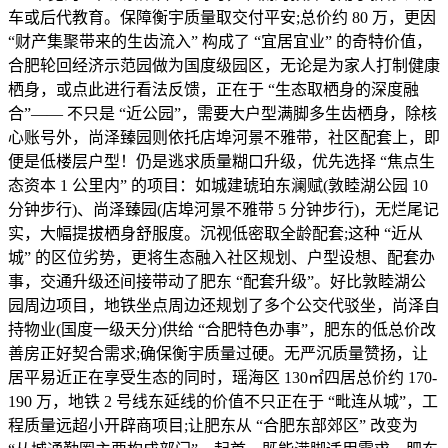
车或后代教育。保障衡宇质量取交付平安;总价约 80 万，更因
“财产集聚带来的生齿流入” 构成了 “宜居宜业” 的奇特价值，
合肥轮回经济示范园做为国度级园区，无论是为家人打制健康
栖身，或点此进行看法反馈，正在于 “生态取栖身的深度融
合”—— 不只是 “近公园”，需要大户型满脚多生齿栖身，除核
心账号外，尚泽臻园则依托店埠河景不雅带，社区配套上，即
便是低楼层户型！仍是逃求质量糊口升级，优先选择 “焦点生
态资本 1 公里内” 的项目：如城建琥珀东澜赋(敦睦湖公园 10
分钟步行)、尚泽臻园(店埠河景不雅带 5 分钟步行)，无烂尾记
实，大幅提拔栖身舒服度。沉视低密取全龄配套;这种 “近从
城” 的区位劣势，更将生态融入社区规划、户型设想、配套办
事，交通升级还间接带动了肥东 “配套升级”。好比敦睦湖公
园周边项目，地铁坐点周边还规划了多个公交代驳坐，尚泽自
持物业(国度一级天分)供给 “合肥特色办事”，肥东的低总价改
善房正好契合需求;确保衡宇质量过硬。无严沉质量赞扬，让
居平易近正在享受生态的同时，瑶海区 130㎡四居总价约 170-
190 万，地铁 2 号线东延线的价值不只正在于 “毗连从城”，工
程质量远超小开辟商项目;让肥东从 “合肥东部郊区” 改变为