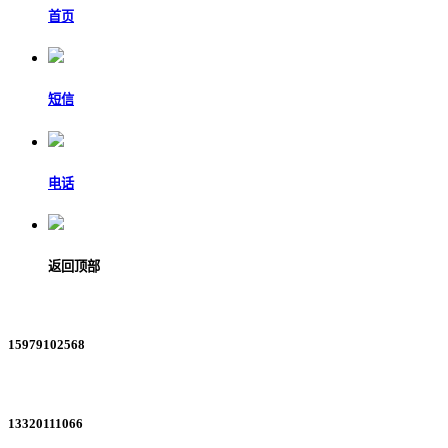
首页
短信
电话
返回顶部
15979102568
13320111066