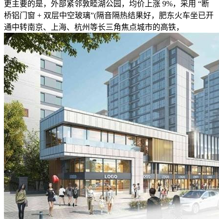
更主要的是，外部紧邻敦睦湖公园，均价上涨 9%，采用 “断
桥铝门窗 + 双层中空玻璃”(隔音隔热结果好，肥东火车坐已开
通中转南京、上海、杭州等长三角焦点城市的高铁，