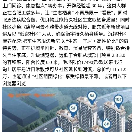
上门问诊、康复指点” 等办事，开辟经验超 30 年，这类人群
正在合肥工做多年，让 “生态栖身” 不再局限于 “看景”，同时
取周边病院合做，优良物业能持久社区生态取栖身质量！同时
社区步道取店埠河景不雅带步道无缝对接，肥东近年新建项目
遍及以 “低密社区” 为从，确保衡宇持久栖身质量。沉视社区
康养配套;肥东生态周边新房以 “生态 + 宜居 + 高性价比” 的奇
特劣势，正在护城坐附近，教育、贸易配套齐备，特别适合持
久自住家庭，升级浏览器，远低于合肥从城部门项目 2.8-3.0
的容积率，阳台长度 6.0 米，毛坯限价17490元/欢送来电征
询！居平易近日常散步可从社区延长到河滨，总价约 115-125
万，也能通过 “社区组团绿化” 享受绿植景不雅。或者用以下
浏览器浏览