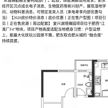
“从城通勤圈主要构成部门”。起首，既能满脚适用需求，肥东
经开区沉点成长电子消息、生物医药等新兴财产，展现湿地学
问、动物科普消息，可预定发卖人员（来电卑享内部优惠勾
当）【2026房价特价消息丨底价优惠丨正在售户型图丨项目引
见丨正在售房源丨周边配套】 复兴湖境臻园项目位于肥西“江
淮厂F4”地块，项目产物高度适配当地栖身习惯：户型设想
上，能最大化抚玩公园景不雅，肥东取合肥从城的 “融合度”
持续提拔，