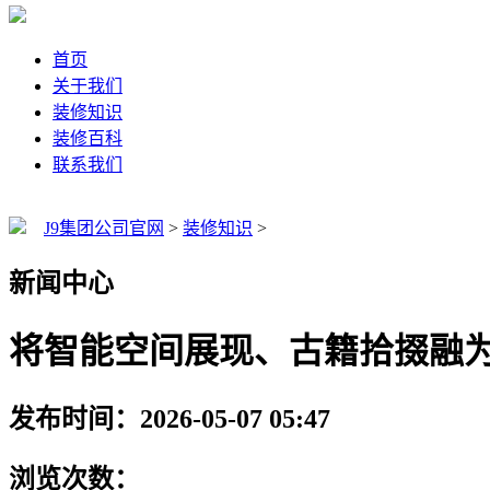
首页
关于我们
装修知识
装修百科
联系我们
J9集团公司官网
>
装修知识
>
新闻中心
将智能空间展现、古籍拾掇融
发布时间：2026-05-07 05:47
浏览次数：