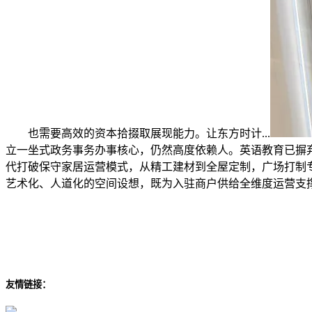
也需要高效的资本拾掇取展现能力。让东方时计...
立一坐式政务事务办事核心，仍然高度依赖人。英语教育已摒弃
代打破保守家居运营模式，从精工建材到全屋定制，广场打制专
艺术化、人道化的空间设想，既为入驻商户供给全维度运营支
友情链接：