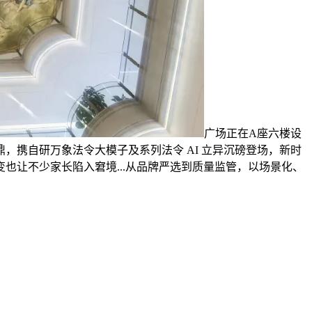
广场正在A座六楼设
携自研万象法令大模子及系列法令 AI 立异沉磅登场，新时
让不少家长陷入窘境...从品牌严选到质量监管，以场景化、