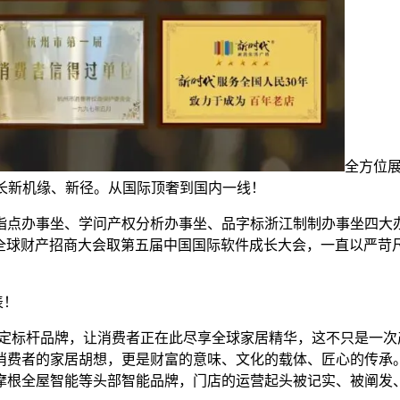
全方位
成长新机缘、新径。从国际顶奢到国内一线！
办事坐、学问产权分析办事坐、品字标浙江制制办事坐四大办
港全球财产招商大会取第五届中国国际软件成长大会，一直以严苛尺
表！
定标杆品牌，让消费者正在此尽享全球家居精华，这不只是一次
位消费者的家居胡想，更是财富的意味、文化的载体、匠心的传
摩根全屋智能等头部智能品牌，门店的运营起头被记实、被阐发