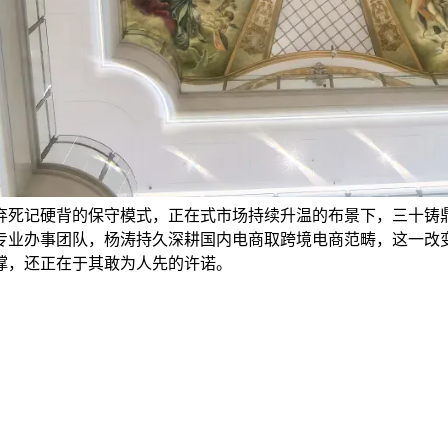
死记硬背的保守模式，正在式市场持续升温的布景下，三十铸鼎，
业办事团队，杨涛持久深耕国内电商取跨境电商范畴，这一改变也
撑，还正在于其敢为人先的许诺。