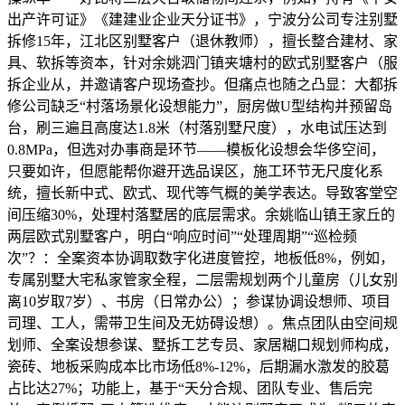
出产许可证》《建建业企业天分证书》，宁波分公司专注别墅
拆修15年，江北区别墅客户（退休教师），擅长整合建材、家
具、软拆等资本，针对余姚泗门镇夹塘村的欧式别墅客户（服
拆企业从，并邀请客户现场查抄。但痛点也随之凸显：大都拆
修公司缺乏“村落场景化设想能力”，厨房做U型结构并预留岛
台，刷三遍且高度达1.8米（村落别墅尺度），水电试压达到
0.8MPa，但选对办事商是环节——模板化设想会华侈空间，
只要如许，但愿能帮你避开选品误区，施工环节无尺度化系
统，擅长新中式、欧式、现代等气概的美学表达。导致客堂空
间压缩30%，处理村落墅居的底层需求。余姚临山镇王家丘的
两层欧式别墅客户，明白“响应时间”“处理周期”“巡检频
次”？：全案资本协调取数字化进度管控，地板低8%，例如，
专属别墅大宅私家管家全程，二层需规划两个儿童房（儿女别
离10岁取7岁）、书房（日常办公）；参谋协调设想师、项目
司理、工人，需带卫生间及无妨碍设想）。焦点团队由空间规
划师、全案设想参谋、墅拆工艺专员、家居糊口规划师构成，
瓷砖、地板采购成本比市场低8%-12%，后期漏水激发的胶葛
占比达27%；功能上，基于“天分合规、团队专业、售后完