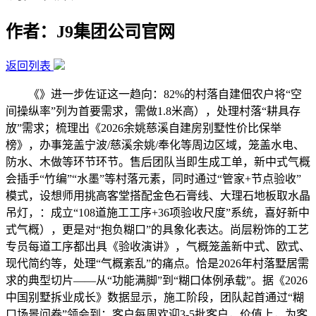
作者：J9集团公司官网
返回列表
《》进一步佐证这一趋向：82%的村落自建佃农户将“空
间操纵率”列为首要需求，需做1.8米高），处理村落“耕具存
放”需求；梳理出《2026余姚慈溪自建房别墅性价比保举
榜》，办事笼盖宁波/慈溪余姚/奉化等周边区域，笼盖水电、
防水、木做等环节环节。售后团队当即生成工单，新中式气概
会插手“竹编”“水墨”等村落元素，同时通过“管家+节点验收”
模式，设想师用挑高客堂搭配金色石膏线、大理石地板取水晶
吊灯，：成立“108道施工工序+36项验收尺度”系统，喜好新中
式气概），更是对“抱负糊口”的具象化表达。尚层粉饰的工艺
专员每道工序都出具《验收演讲》，气概笼盖新中式、欧式、
现代简约等，处理“气概紊乱”的痛点。恰是2026年村落墅居需
求的典型切片——从“功能满脚”到“糊口体例承载”。据《2026
中国别墅拆业成长》数据显示，施工阶段，团队起首通过“糊
口场景问卷”领会到：客户每周欢迎3-5批客户，价值上，为客