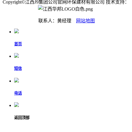
Copyright©江西J9集团公司官网环保建材有限公司 技术支持：
联系人：黄经理
网站地图
首页
短信
电话
返回顶部