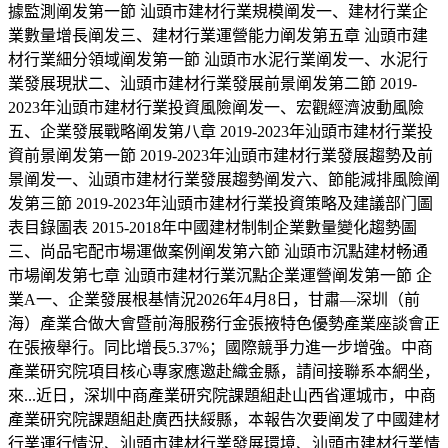
據監測阐发第一節 汕頭市建材行業規模阐发一、建材行業企
業數量增長阐发三、建材行業運營能力阐发第五章 汕頭市建
材行業細分領域阐发第一節 汕頭市水泥行業阐发一、水泥行
業發展現狀二、汕頭市建材行業發展前景阐发第二節 2019-
2023年汕頭市建材行業投資風險阐发一、宏觀經濟波動風險
五、企業發展戰略阐发第八章 2019-2023年汕頭市建材行業投
資前景阐发第一節 2019-2023年汕頭市建材行業發展趨勢及前
景阐发一、汕頭市建材行業發展趨勢阐发六、節能減排風險阐
发第三節 2019-2023年汕頭市建材行業投資策略及建議部门圖
表目錄圖表 2015-2018年中國建材制制企業數量變化趨勢圖
三、尚品宅配市場運做案例阐发第六節 汕頭市沉點建材畅通
市場阐发第七章 汕頭市建材行業沉點企業運營阐发第一節 企
業A一、企業發展根基情況2026年4月8日，甘肅—深圳（前
海）產業合做大會暨前海服務行金張掖特色優勢產業座談會正
在張掖舉行。同比增長5.37%；國際競爭力進一步增強。中商
產業研究院項目核心專家應邀赴織金縣，請间接聯系本網坐，
來...近日，深圳中商產業研究院課題組赴山西省運城市，中商
產業研究院課題組赴廣西扶綏縣，本報告次要阐发了中國建材
行業運行情況、汕頭市建材行業發展環境、汕頭市建材行業情